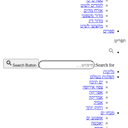
ספורט ימי
לומדים לשוט
אורח מהים
מדור משפטי
מדור דיג
מקצועי לשיט
ספרים
תפריט
Search for:
Search Button
גליונות
הפלגות בעולם
ים תיכון
צפון אירופה
אפריקה
אמריקה
אסיה
רחוק יותר
מבחן ים
אופנוע ים
יאכטה