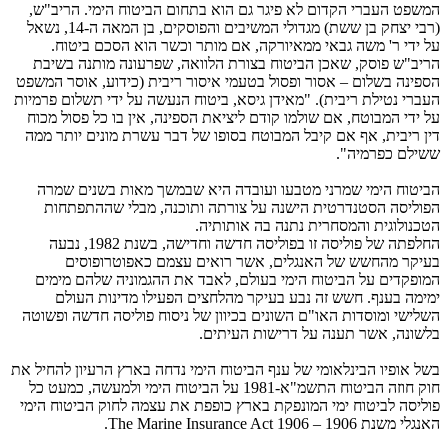
המשפט העברי הקדום לא פיגר גם הוא בתחום הביטוח הימי. הריב"ש,
(רבי יצחק בן ששת) מגדולי המשיבים והפוסקים, בן המאה ה-14, נשאל
על ידי ר' משה גבאי ממאיורקה, אם מותר וכשר הוא הסכם ביטוח.
הריב"ש פוסק, שאכן הביטוח בצורת הלוואה, שפרעונה מותנה בשיבת
הספינה בשלום – אסור ופסול בטעמי איסור ריבית (כידוע, אוסר המשפט
העברי נטילת ריבית). "מאידן גיסא, ביטוח הנעשה על ידי תשלום פרמיות
על ידי המבוטח, אם שולמו קודם ליציאת הספינה, אין בו כל פסול מכוח
דין ריבית, אף אם קיבל המבוטח בסופו של דבר עשרת מונים יותר ממה
ששילם כפרמיה".
הביטוח הימי שמרני מטבעו ועובדה היא שבמשך מאות בשנים שמרה
הפוליסה הסטנדרטית הישנה על צורתה ותוכנה, מבלי שההתפתחות
הטכנולוגית והמסחרית נתנה בה אותותיה.
החלפתה של פוליסה זו בפוליסה חדשה וחדישה, בשנת 1982, נבעה
בעיקר מהחשש של האנגלים, אשר רואים עצמם כאפוטרופוסים
המופקדים על הביטוח הימי בעולם, לאבד את ההגמוניה שלהם מימים
ימימה בענף. חשש זה נבע בעיקר מהלחצים הפעילו מדינות העולם
השלישי ומוסדות האו"ם השונים בכיוון של ניסוח פוליסה חדשה ופשוטה
בלשונה, אשר תענה על דרישות העיתים.
בשל אופיו הבינלאומי של ענף הביטוח הימי נדחה בארץ הרעיון להחיל את
חוק חוזה הביטוח התשמ"א-1981 על הביטוח הימי ולמעשה, כמעט כל
פוליסה לביטוח ימי המונפקת בארץ כופפת את עצמה לחוק הביטוח הימי
האנגלי משנת 1906 – 1906
The Marine Insurance Act
.