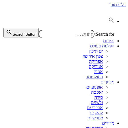
דלג לתוכן
Search for:
Search Button
גליונות
הפלגות בעולם
ים תיכון
צפון אירופה
אפריקה
אמריקה
אסיה
רחוק יותר
מבחן ים
אופנוע ים
יאכטה
סירה
גלשנים
אביזרי ים
קיאקים
מפרשיות
מדורים