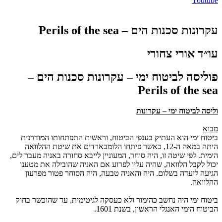
Youtube
עקרונות סכנות הים – Perils of the sea
עו״ד אורי צחורי
פוליסה לביטוח ימי – עקרונות סכנות הים –
Perils of the sea
וליסה לביטוח ימי – עקרונות
מבוא
ביטוח ימי הוא העתיק בענפי הביטוח, וראשית התפתחותו המודרנית
היתה במאה ה-12, כאשר פיתחו הלומבארדים את שיטת ההלוואה
הימית. לפי שיטה זו, היה סוחר, המעוניין לייבא סחורה באניה מעבר לים,
יכול לקבל הלוואה, שהיה עליו לפרוע אם האניה שהובילה את מטענו
הגיעה ליעדה בשלום. היה והאניה טבעה, היה הסוחר פטור מפרעון
ההלוואה.
ביטוח ימי היה נחשב כהימור ולא כעסקה לגיטימית, עד שהוכשר בחוק
הביטוח הימי האנגלי הראשון, בשנת 1601.