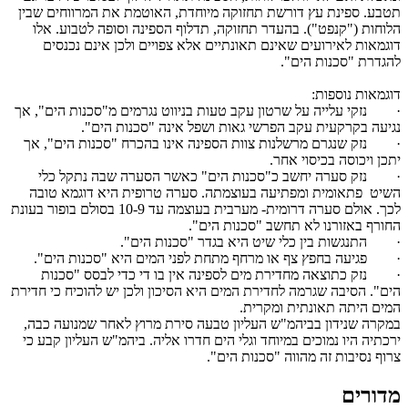
תטבע. ספינת עץ דורשת תחזוקה מיוחדת, האוטמת את המרווחים שבין
הלוחות ("קנפט"). בהעדר תחזוקה, תדלוף הספינה וסופה לטבוע. אלו
דוגמאות לאירועים שאינם תאונתיים אלא צפויים ולכן אינם נכנסים
להגדרת "סכנות הים".
דוגמאות נוספות:
·
נזקי עלייה על שרטון עקב טעות בניווט נגרמים מ"סכנות הים", אך
נגיעה בקרקעית עקב הפרשי גאות ושפל אינה "סכנות הים".
·
נזק שנגרם מרשלנות צוות הספינה אינו בהכרח "סכנות הים", אך
יתכן ויכוסה בכיסוי אחר.
·
נזק סערה יחשב כ"סכנות הים" כאשר הסערה שבה נתקל כלי
השיט פתאומית ומפתיעה בעוצמתה. סערה טרופית היא דוגמא טובה
לכך. אולם סערה דרומית- מערבית בעוצמה עד 10-9 בסולם בופור בעונת
החורף באזורנו לא תחשב "סכנות הים".
·
התנגשות בין כלי שיט היא בגדר "סכנות הים".
·
פגיעה בחפץ צף או מרחף מתחת לפני המים היא "סכנות הים".
·
נזק כתוצאה מחדירת מים לספינה אין בו די כדי לבסס "סכנות
הים". הסיבה שגרמה לחדירת המים היא הסיכון ולכן יש להוכיח כי חדירת
המים היתה תאונתית ומקרית.
במקרה שנידון בביהמ"ש העליון טבעה סירת מרוץ לאחר שמנועה כבה,
ירכתיה היו נמוכים במיוחד וגלי הים חדרו אליה. ביהמ"ש העליון קבע כי
צרוף נסיבות זה מהווה "סכנות הים".
מדורים