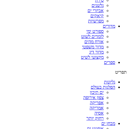
סירה
גלשנים
אביזרי ים
קיאקים
מפרשיות
מדורים
ספורט ימי
לומדים לשוט
אורח מהים
מדור משפטי
מדור דיג
מקצועי לשיט
ספרים
תפריט
גליונות
הפלגות בעולם
ים תיכון
צפון אירופה
אפריקה
אמריקה
אסיה
רחוק יותר
מבחן ים
אופנוע ים