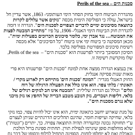
סכנות הים –
Perils of the sea
מהגדרת הביטוח הימי בחוק הסחר הימי העותומני- 1863, אשר עדיין חל
בישראל, עולה כי הפוליסה הימית מכסה "
נזקים אשר עלולים לקרות
כתוצאה מסיכונים ימיים לדברים הצפויים לסכנות הים
". הגדרה זו דומה
להגדרת חוק הביטוח הימי האנגלי- 1906, על פיו
"מתחייב המבטח לפצות
את המבוטח… נגד אבדן ימי, כלומר סיכונים הכרוכים בפעילות ימית".
מכאן המסקנה כי ביטוח ימי אינו ביטוח "כל הסיכונים" אלא מכסה
רשימת סיכונים המפורטת בפוליסה בלבד.
הסיכון המסובך ביותר לפרשנות הוא "סכנות הים" –
Perils of the sea
,
שלו מוקדשת רשימה זו.
אין בנמצא הגדרה ממצה אחת למונח "סכנות הים" ופרשנותו היא פרי
מאות שנות פסיקה אנגלית.
החוק האנגלי מגדיר:
"המונח 'סכנות הים' מתייחס רק לארוע מקרי /
תאונתי / בלתי צפוי. הוא אינו כולל את הפעולה הרגילה של רוח
וגלים"
וכולל גם הגדרה שלילית:
"המבטח אינו חב לנזקים רגילים של
בלאי, דליפות ושברים, נזק הנובע מטבע הבריה של החפץ או נזק מיכני
שלא נגרם מסכנות הים".
על מנת שארוע יחשב כתאונה ימית, הוא אינו יכול להיות צפוי, כמו נזקי
בלאי, שחיקה ועייפות חומר, שהינם תהליכים הדרגתיים שניתן לעצרם
ע"י תחזוקה נכונה ובהעדרה תהיה התוצאה צפויה. כך, יתרים ("ונטות")
שלא מוחלפות סופן שיגרמו לנפילת תורן. תחתית ספינת ברזל הולכת
ונאכלת ואם לא יוחלפו לוחות, הספינה תתחיל לדלוף ובסופו של דבר גם