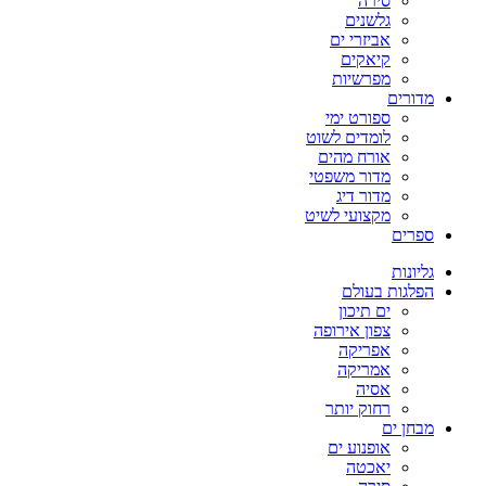
סירה
גלשנים
אביזרי ים
קיאקים
מפרשיות
מדורים
ספורט ימי
לומדים לשוט
אורח מהים
מדור משפטי
מדור דיג
מקצועי לשיט
ספרים
גליונות
הפלגות בעולם
ים תיכון
צפון אירופה
אפריקה
אמריקה
אסיה
רחוק יותר
מבחן ים
אופנוע ים
יאכטה