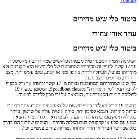
Youtube
ביטוח כלי שיט מהירים
עו״ד אורי צחורי
ביטוח כלי שיט מהירים
הפוליסה הימית הסטנדרטית מבטחת כלי-שיט שמהירותם המקסימלית
עד 17 קשר. לעניין זה מהירותו המתוכננת של כלי-השיט היא הקובעת ולא
מהירותו בפועל, העלולה לרדת באופן זמני או קבוע, עקב עומס יתר, מצב
תחתית, מדחפים ומצב מכני.
כלי-שיט שמהירותם המתוכננת גבוהה מ- 17 קשר יבוטחו אך ורק בכפוף
לקובץ תנאי "סירה מהירה"
Speedboat clauses
, המסומן כסעיף 19
לפוליסה הימית הסטנדרטית, המוצאת על ידי מכון ללוידס לביטוח.
בסעיף 19 הנ"ל בא לידי ביטוי חששם של המבטחים מסיכון-יתר בביטוח
סירות מהירות. דוגמא לסיכון יתר: סירה איטית עולה על שרטון, בדרך
כלל לא תינזק מערכת ההגה וההנעה. לעומת זאת, סירת מרוץ הבאה
במגע עם סלע או קרקעית בעת הפלגה מהירה – הנזקים שיגרמו הם בדרך
כלל שבר של הברך או הגיר התחתון, מדחף, צירים פנימיים וכו'.