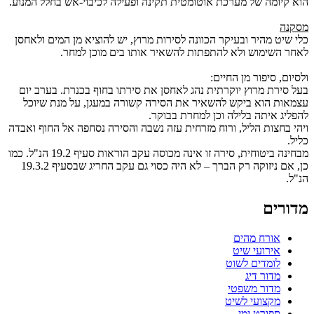
הוא קיומה של מערכת אוטומטית תקינה ופעילה לכיבוי-אש בחלל המנוע.
מסקנה
כלי שיט מהיר ובעיקר הכוונה לסירות מרוץ, יש להוציא מן המים ולאחסן
לאחר השימוש ולא להתפתות להשאיר אותו בים מוכן למחר.
ולסיום, סיפור מן החיים:
בעל סירת מרוץ יוקרתית נהג לאחסן את סירתו בחוף בכנרת. בערב יום
עצמאות הוא ביקש להשאיר את הסירה קשורה במעגן, על מנת שיוכל
להפליג איתה בלילה וכן למחרת בבוקר.
ויהי בחצות הליל, ורוח מזרחית עזה נשבה והסירה נסחפה אל החוף ואבדה
כליל.
מבחינה ביטוחית, סירה זו אינה מכוסה עקב הוראות סעיף 19.2 הנ"ל. כמו
כן, אם ניזוקה רק הברך – לא היה כסוי גם עקב החריג שבסעיף 19.3.2
הנ"ל.
מדורים
אורח מהים
אירועי שיט
לומדים לשוט
מדור דיג
מדור משפטי
מקצועי לשיט
ספורט ימי