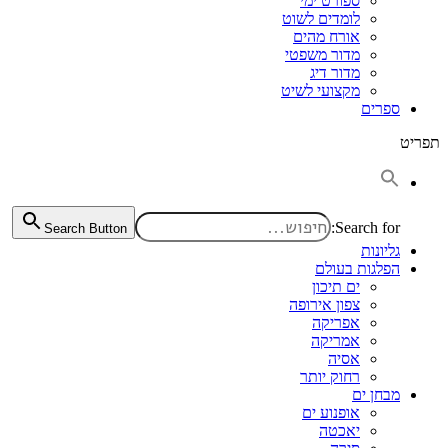
ספורט ימי
לומדים לשוט
אורח מהים
מדור משפטי
מדור דיג
מקצועי לשיט
ספרים
תפריט
Search for:
Search Button
גליונות
הפלגות בעולם
ים תיכון
צפון אירופה
אפריקה
אמריקה
אסיה
רחוק יותר
מבחן ים
אופנוע ים
יאכטה