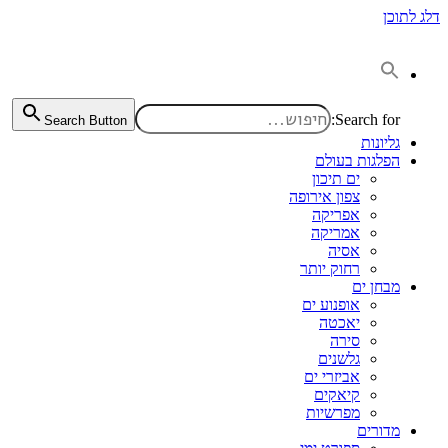
דלג לתוכן
Search for:
Search Button
גליונות
הפלגות בעולם
ים תיכון
צפון אירופה
אפריקה
אמריקה
אסיה
רחוק יותר
מבחן ים
אופנוע ים
יאכטה
סירה
גלשנים
אביזרי ים
קיאקים
מפרשיות
מדורים