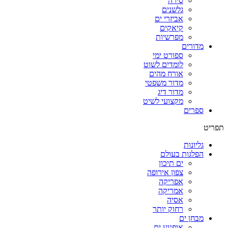
סירה
גלשנים
אביזרי ים
קיאקים
מפרשיות
מדורים
ספורט ימי
לומדים לשוט
אורח מהים
מדור משפטי
מדור דיג
מקצועי לשיט
ספרים
תפריט
גליונות
הפלגות בעולם
ים תיכון
צפון אירופה
אפריקה
אמריקה
אסיה
רחוק יותר
מבחן ים
אופנוע ים