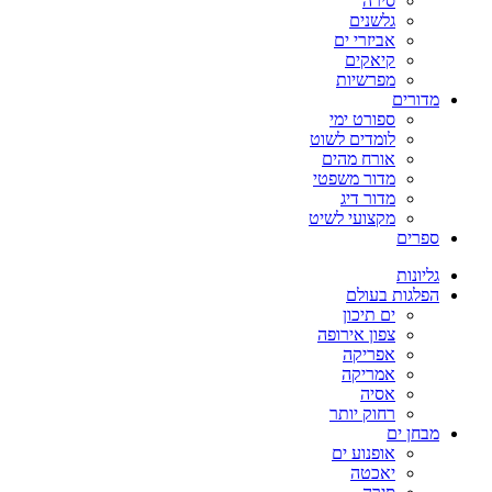
סירה
גלשנים
אביזרי ים
קיאקים
מפרשיות
מדורים
ספורט ימי
לומדים לשוט
אורח מהים
מדור משפטי
מדור דיג
מקצועי לשיט
ספרים
גליונות
הפלגות בעולם
ים תיכון
צפון אירופה
אפריקה
אמריקה
אסיה
רחוק יותר
מבחן ים
אופנוע ים
יאכטה