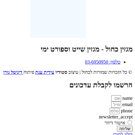
מגזין כחול - מגזין שייט וספורט ימי
טלפון: 03-6950950
© כל הזכויות שמורות לכחול | עיצוב
סטודיו
עידית ענת
פיתוח
דיגיטל גורו
הרשמו לקבלת עדכונים
name
email
phone
newsletter_accept
אישור דיוור
שליחה
דילוג לתוכן