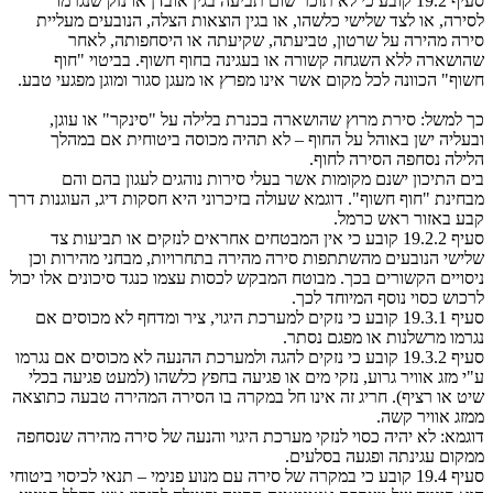
סעיף 19.2 קובע כי לא תוכר שום תביעה בגין אובדן או נזק שנגרמו
לסירה, או לצד שלישי כלשהו, או בגין הוצאות הצלה, הנובעים מעליית
סירה מהירה על שרטון, טביעתה, שקיעתה או היסחפותה, לאחר
שהושארה ללא השגחה קשורה או בעגינה בחוף חשוף. בביטוי "חוף
חשוף" הכוונה לכל מקום אשר אינו מפרץ או מעגן סגור ומוגן מפגעי טבע.
כך למשל: סירת מרוץ שהושארה בכנרת בלילה על "סינקר" או עוגן,
ובעליה ישן באוהל על החוף – לא תהיה מכוסה ביטוחית אם במהלך
הלילה נסחפה הסירה לחוף.
בים התיכון ישנם מקומות אשר בעלי סירות נוהגים לעגון בהם והם
מבחינת "חוף חשוף". דוגמא שעולה בזיכרוני היא חסקות דיג, העוגנות דרך
קבע באזור ראש כרמל.
סעיף 19.2.2 קובע כי אין המבטחים אחראים לנזקים או תביעות צד
שלישי הנובעים מהשתתפות סירה מהירה בתחרויות, מבחני מהירות וכן
ניסויים הקשורים בכך. מבוטח המבקש לכסות עצמו כנגד סיכונים אלו יכול
לרכוש כסוי נוסף המיוחד לכך.
סעיף 19.3.1 קובע כי נזקים למערכת היגוי, ציר ומדחף לא מכוסים אם
נגרמו מרשלנות או מפגם נסתר.
סעיף 19.3.2 קובע כי נזקים להגה ולמערכת ההנעה לא מכוסים אם נגרמו
ע"י מזג אוויר גרוע, נזקי מים או פגיעה בחפץ כלשהו (למעט פגיעה בכלי
שיט או רציף). חריג זה אינו חל במקרה בו הסירה המהירה טבעה כתוצאה
ממזג אוויר קשה.
דוגמא: לא יהיה כסוי לנזקי מערכת היגוי והנעה של סירה מהירה שנסחפה
ממקום עגינתה ופגעה בסלעים.
סעיף 19.4 קובע כי במקרה של סירה עם מנוע פנימי – תנאי לכיסוי ביטוחי