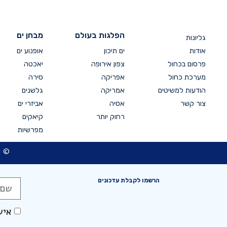
הפלגות בעולם
מבחן ים
גליונות
אודות
ים תיכון
אופנוע ים
פרסום בכחול
צפון אירופה
יאכטה
מערכת כחול
אפריקה
סירה
הודעות למשיטים
אמריקה
גלשנים
צור קשר
אסיה
אביזרי ים
רחוק יותר
קיאקים
מפרשיות
© כ
הרשמו לקבלת עדכונים
איש