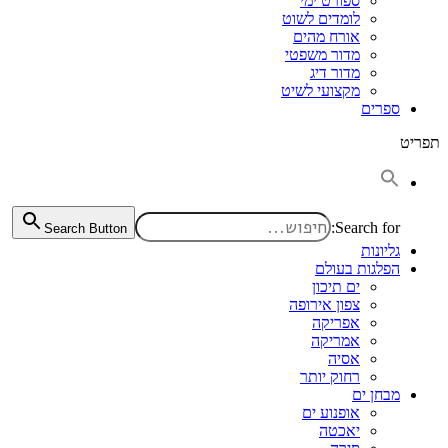
ספורט ימי
לומדים לשוט
אורח מהים
מדור משפטי
מדור דיג
מקצועי לשיט
ספרים
תפריט
Search for:
Search Button
גליונות
הפלגות בעולם
ים תיכון
צפון אירופה
אפריקה
אמריקה
אסיה
רחוק יותר
מבחן ים
אופנוע ים
יאכטה