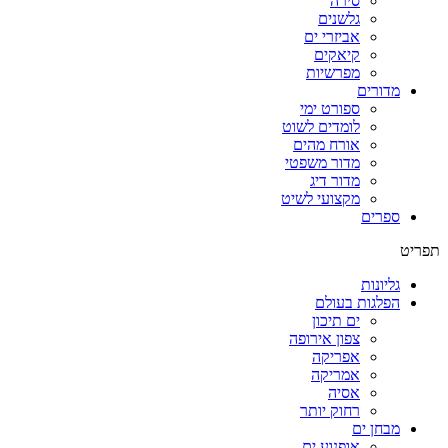
סירה
גלשנים
אביזרי ים
קיאקים
מפרשיות
מדורים
ספורט ימי
לומדים לשוט
אורח מהים
מדור משפטי
מדור דיג
מקצועי לשיט
ספרים
תפריט
גליונות
הפלגות בעולם
ים תיכון
צפון אירופה
אפריקה
אמריקה
אסיה
רחוק יותר
מבחן ים
אופנוע ים