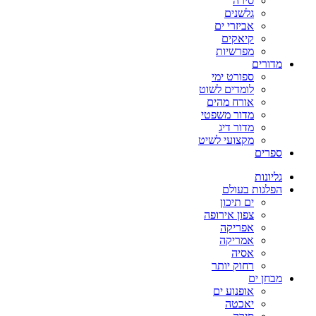
סירה
גלשנים
אביזרי ים
קיאקים
מפרשיות
מדורים
ספורט ימי
לומדים לשוט
אורח מהים
מדור משפטי
מדור דיג
מקצועי לשיט
ספרים
גליונות
הפלגות בעולם
ים תיכון
צפון אירופה
אפריקה
אמריקה
אסיה
רחוק יותר
מבחן ים
אופנוע ים
יאכטה