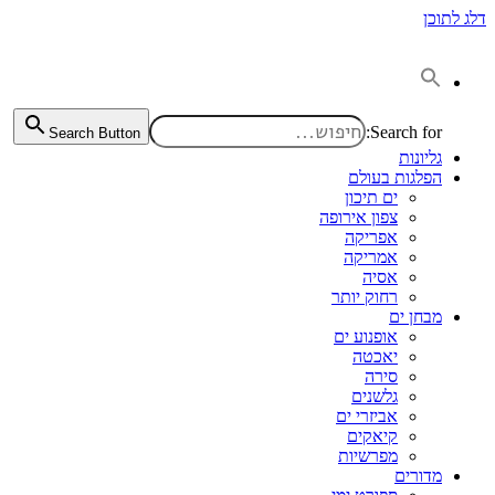
דלג לתוכן
Search for:
Search Button
גליונות
הפלגות בעולם
ים תיכון
צפון אירופה
אפריקה
אמריקה
אסיה
רחוק יותר
מבחן ים
אופנוע ים
יאכטה
סירה
גלשנים
אביזרי ים
קיאקים
מפרשיות
מדורים