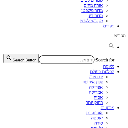
לומדים לשוט
אורח מהים
מדור משפטי
מדור דיג
מקצועי לשיט
ספרים
תפריט
Search for:
Search Button
גליונות
הפלגות בעולם
ים תיכון
צפון אירופה
אפריקה
אמריקה
אסיה
רחוק יותר
מבחן ים
אופנוע ים
יאכטה
סירה