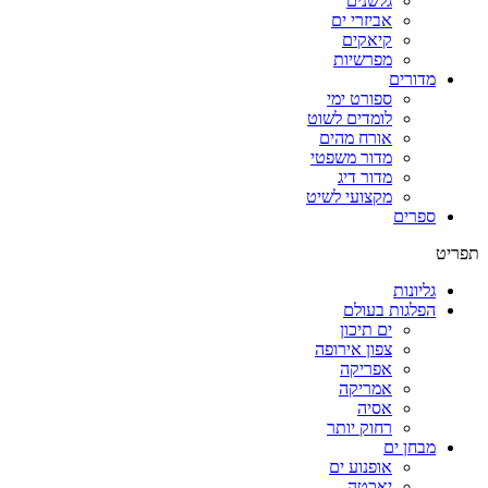
גלשנים
אביזרי ים
קיאקים
מפרשיות
מדורים
ספורט ימי
לומדים לשוט
אורח מהים
מדור משפטי
מדור דיג
מקצועי לשיט
ספרים
תפריט
גליונות
הפלגות בעולם
ים תיכון
צפון אירופה
אפריקה
אמריקה
אסיה
רחוק יותר
מבחן ים
אופנוע ים
יאכטה