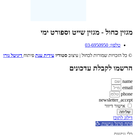
מגזין כחול - מגזין שייט וספורט ימי
טלפון: 03-6950950
© כל הזכויות שמורות לכחול | עיצוב
סטודיו
עידית ענת
פיתוח
דיגיטל גורו
הרשמו לקבלת עדכונים
name
email
phone
newsletter_accept
אישור דיוור
שליחה
דילוג לתוכן
פתח סרגל נגישות
כלי נגישות