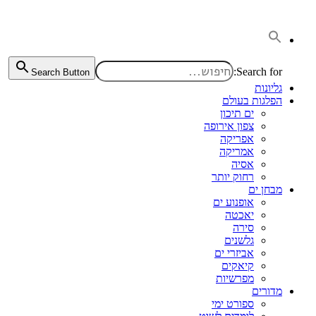
דלג
לתוכן
Search for:
Search Button
גליונות
הפלגות בעולם
ים תיכון
צפון אירופה
אפריקה
אמריקה
אסיה
רחוק יותר
מבחן ים
אופנוע ים
יאכטה
סירה
גלשנים
אביזרי ים
קיאקים
מפרשיות
מדורים
ספורט ימי