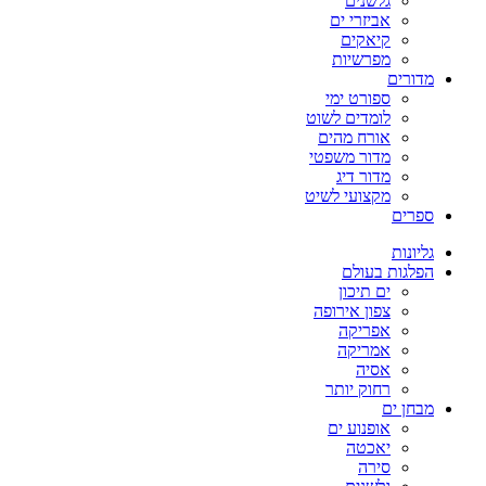
גלשנים
אביזרי ים
קיאקים
מפרשיות
מדורים
ספורט ימי
לומדים לשוט
אורח מהים
מדור משפטי
מדור דיג
מקצועי לשיט
ספרים
גליונות
הפלגות בעולם
ים תיכון
צפון אירופה
אפריקה
אמריקה
אסיה
רחוק יותר
מבחן ים
אופנוע ים
יאכטה
סירה