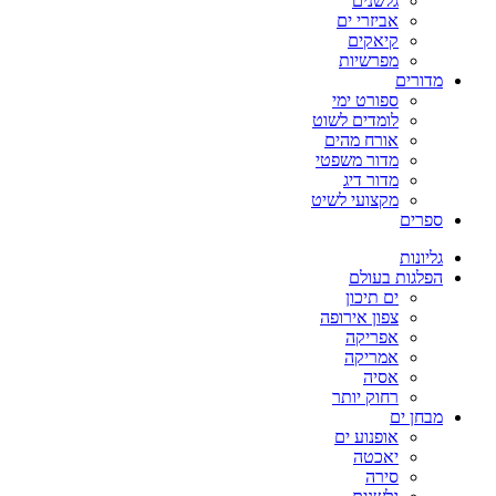
גלשנים
אביזרי ים
קיאקים
מפרשיות
מדורים
ספורט ימי
לומדים לשוט
אורח מהים
מדור משפטי
מדור דיג
מקצועי לשיט
ספרים
גליונות
הפלגות בעולם
ים תיכון
צפון אירופה
אפריקה
אמריקה
אסיה
רחוק יותר
מבחן ים
אופנוע ים
יאכטה
סירה