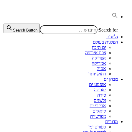
דלג
לתוכן
Search for:
Search Button
גליונות
הפלגות בעולם
ים תיכון
צפון אירופה
אפריקה
אמריקה
אסיה
רחוק יותר
מבחן ים
אופנוע ים
יאכטה
סירה
גלשנים
אביזרי ים
קיאקים
מפרשיות
מדורים
ספורט ימי