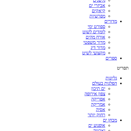
גלשנים
אביזרי ים
קיאקים
מפרשיות
מדורים
ספורט ימי
לומדים לשוט
אורח מהים
מדור משפטי
מדור דיג
מקצועי לשיט
ספרים
תפריט
גליונות
הפלגות בעולם
ים תיכון
צפון אירופה
אפריקה
אמריקה
אסיה
רחוק יותר
מבחן ים
אופנוע ים
יאכטה