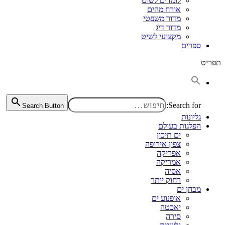
לומדים לשוט
אורח מהים
מדור משפטי
מדור דיג
מקצועי לשיט
ספרים
תפריט
Search for:
Search Button
גליונות
הפלגות בעולם
ים תיכון
צפון אירופה
אפריקה
אמריקה
אסיה
רחוק יותר
מבחן ים
אופנוע ים
יאכטה
סירה