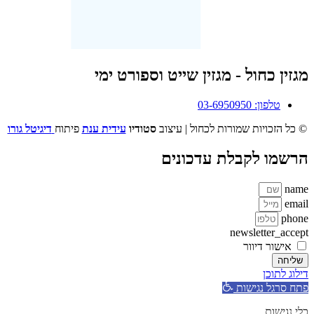
מגזין כחול - מגזין שייט וספורט ימי
טלפון: 03-6950950
© כל הזכויות שמורות לכחול | עיצוב
סטודיו
עידית ענת
פיתוח
דיגיטל גורו
הרשמו לקבלת עדכונים
name
email
phone
newsletter_accept
אישור דיוור
שליחה
דילוג לתוכן
פתח סרגל נגישות
כלי נגישות