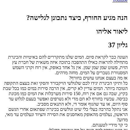
Youtube
הנה מגיע החורף, כיצד נתכונן לגלישה?
ליאור אליהו
גליון 37
העונה כבר לקראת סיום. המים שלנו מתקררים להם באיטיות והכינרת
מתחילה להראות כאילו התהפכה בתוכה איזה משאית של חברת עץ
הזית, פשוט שמן שמן שמן. אין גל אחד באופק, אין רוח וקרני השמש
המסנוורת נשברים על המים. מחזה מדהים.
אז מה בעצם אנחנו עושים בחורף?
כל ותיקי הכינרת יגידו לכם שלגולשי הויקבורד והסקי זאת בעצם התקופה
הטובה ביותר. המים עדיין לא קרים, אין הרבה סירות במים כמו בכל שבת
בקיץ, שבה גם אם אין רוח, 150 סירות מערבלות את המים כמו מכונת
כביסה. עכשיו בחורף לא חם מדי ולא נשרפים ואפשר בעצם לגלוש עד
סוף היום, או עד שהגוף אומר די, ולא התנאים מסביב.
אני נתקל בהרבה בעלי כלי שיט וגולשים בכינרת שפתאום אחרי הגשם
הראשון, נעלמים מהאופק מאחסנים את הסירה והציוד ונעלמים עד מאי,
מדוע?
כי קר מידיי לטענתם.