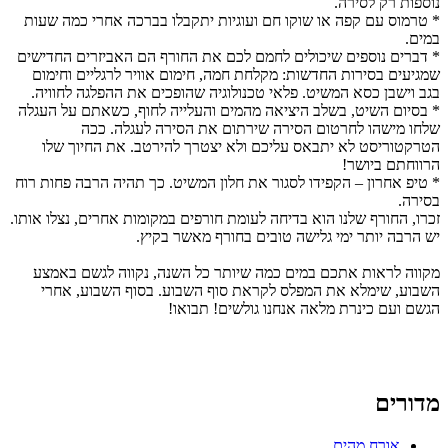
נוספות רק לסירה.
* טרמוס עם קפה או שוקו חם ועוגיות יתקבלו בברכה אחרי כמה שעות
במים.
* דברים נוספים שיכולים לחמם לכם את החורף הם האביזרים החדישים
שמגיעים בסירות החדשות: מקלחת חמה, חימום אוויר לרגליים וחימום
בגב וישבן כסא המשיט. פלאי טכנולוגיה שהופכים את ההפלגה לחוויה.
* בסיום השיט, בשלב היציאה מהמים והעלייה לחוף, כשאתם על העגלה
שלחו מישהו לחרטום הסירה שירתום את הסירה לעגלה. ככה
הטרקטוריסט לא יתבאס עליכם ולא יצטרך להירטב. את החיוך שלו
הרווחתם ביושר!
* טיפ אחרון – הקפידו לסגור את חלון המשיט. כך תהיה הרבה פחות רוח
בסירה.
זכרו, החורף שלנו הוא בדיחה לעומת חורפים במקומות אחרים, נצלו אותו.
יש הרבה יותר ימי גלישה טובים בחורף מאשר בקיץ.
מקווה לראות אתכם במים כמה שיותר כל השנה, נקווה לגשם באמצע
השבוע, שימלא את המפלס לקראת סוף השבוע. בסוף השבוע, אחרי
הגשם ועם כינרת מלאה אנחנו גולשים! תבואו!
מדורים
אורח מהים