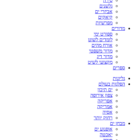
סירה
גלשנים
אביזרי ים
קיאקים
מפרשיות
מדורים
ספורט ימי
לומדים לשוט
אורח מהים
מדור משפטי
מדור דיג
מקצועי לשיט
ספרים
גליונות
הפלגות בעולם
ים תיכון
צפון אירופה
אפריקה
אמריקה
אסיה
רחוק יותר
מבחן ים
אופנוע ים
יאכטה