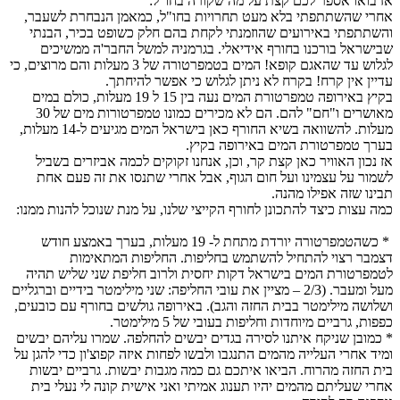
אז בואו אספר לכם קצת על מה שקורה בחו"ל:
אחרי שהשתתפתי בלא מעט תחרויות בחו"ל, כמאמן הנבחרת לשעבר,
והשתתפתי באירועים שהוזמנתי לקחת בהם חלק כשופט בכיר, הבנתי
שבישראל בורכנו בחורף אידיאלי. בגרמניה למשל החבר'ה ממשיכים
לגלוש עד שהאגם קופא! המים בטמפרטורה של 3 מעלות והם מרוצים, כי
עדיין אין קרח! בקרח לא ניתן לגלוש כי אפשר להיחתך.
בקיץ באירופה טמפרטורת המים נעה בין 15 ל 19 מעלות, כולם במים
מאושרים ו"חם" להם. הם לא מכירים כמונו טמפרטורות מים של 30
מעלות. להשוואה בשיא החורף כאן בישראל המים מגיעים ל-14 מעלות,
בערך טמפרטורת המים באירופה בקיץ.
אז נכון האוויר כאן קצת קר, וכן, אנחנו זקוקים לכמה אביזרים בשביל
לשמור על עצמינו ועל חום הגוף, אבל אחרי שתנסו את זה פעם אחת
תבינו שזה אפילו מהנה.
כמה עצות כיצד להתכונן לחורף הקייצי שלנו, על מנת שנוכל להנות ממנו:
* כשהטמפרטורה יורדת מתחת ל- 19 מעלות, בערך באמצע חודש
דצמבר רצוי להתחיל להשתמש בחליפות. החליפות המתאימות
לטמפרטורת המים בישראל דקות יחסית ולרוב חליפת שני שליש תהיה
מעל ומעבר. (2/3 – מציין את עובי החליפה: שני מילימטר בידיים וברגליים
ושלושה מילימטר בבית החזה והגב). באירופה גולשים בחורף עם כובעים,
כפפות, גרביים מיוחדות וחליפות בעובי של 5 מילימטר.
* כמובן שניקח איתנו לסירה בגדים יבשים להחלפה. שמרו עליהם יבשים
ומיד אחרי העלייה מהמים התנגבו ולבשו לפחות איזה קפוצ'ון כדי להגן על
בית החזה מהרוח. הביאו איתכם גם כמה מגבות יבשות. גרביים יבשות
אחרי שעליתם מהמים יהיו תענוג אמיתי ואני אישית קונה לי נעלי בית