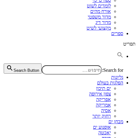
ספורט ימי
לומדים לשוט
אורח מהים
מדור משפטי
מדור דיג
מקצועי לשיט
ספרים
תפריט
Search for:
Search Button
גליונות
הפלגות בעולם
ים תיכון
צפון אירופה
אפריקה
אמריקה
אסיה
רחוק יותר
מבחן ים
אופנוע ים
יאכטה