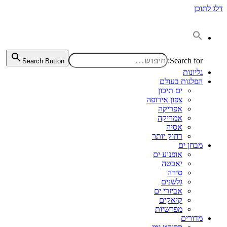
דלג לתוכן
Search for:
Search Button
גליונות
הפלגות בעולם
ים תיכון
צפון אירופה
אפריקה
אמריקה
אסיה
רחוק יותר
מבחן ים
אופנוע ים
יאכטה
סירה
גלשנים
אביזרי ים
קיאקים
מפרשיות
מדורים