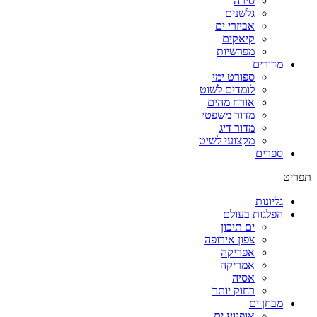
סירה
גלשנים
אביזרי ים
קיאקים
מפרשיות
מדורים
ספורט ימי
לומדים לשוט
אורח מהים
מדור משפטי
מדור דיג
מקצועי לשיט
ספרים
תפריט
גליונות
הפלגות בעולם
ים תיכון
צפון אירופה
אפריקה
אמריקה
אסיה
רחוק יותר
מבחן ים
אופנוע ים