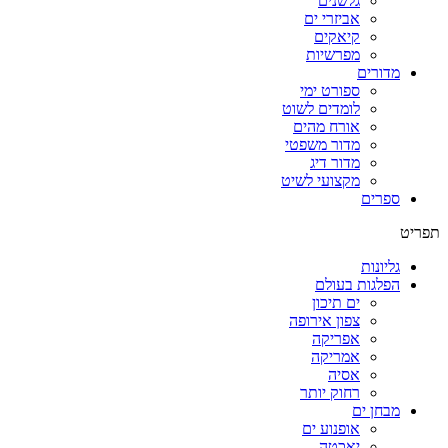
גלשנים
אביזרי ים
קיאקים
מפרשיות
מדורים
ספורט ימי
לומדים לשוט
אורח מהים
מדור משפטי
מדור דיג
מקצועי לשיט
ספרים
תפריט
גליונות
הפלגות בעולם
ים תיכון
צפון אירופה
אפריקה
אמריקה
אסיה
רחוק יותר
מבחן ים
אופנוע ים
יאכטה