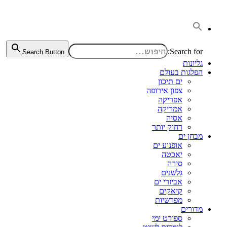
דלג
לתוכן
Search for:
Search Button
גליונות
הפלגות בעולם
ים תיכון
צפון אירופה
אפריקה
אמריקה
אסיה
רחוק יותר
מבחן ים
אופנוע ים
יאכטה
סירה
גלשנים
אביזרי ים
קיאקים
מפרשיות
מדורים
ספורט ימי