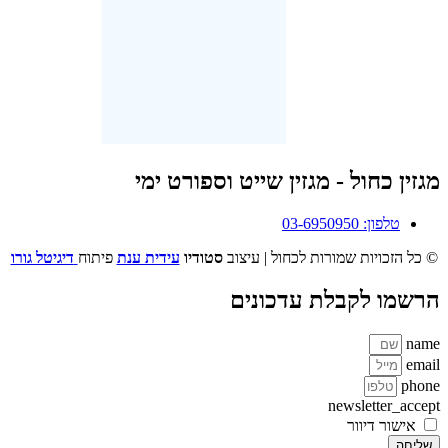
מגזין כחול - מגזין שייט וספורט ימי
טלפון: 03-6950950
© כל הזכויות שמורות לכחול | עיצוב
סטודיו
עידית ענת
פיתוח
דיגיטל גורו
הרשמו לקבלת עדכונים
name
email
phone
newsletter_accept
אישור דיוור
שליחה