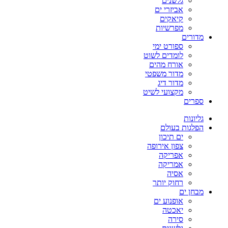
גלשנים
אביזרי ים
קיאקים
מפרשיות
מדורים
ספורט ימי
לומדים לשוט
אורח מהים
מדור משפטי
מדור דיג
מקצועי לשיט
ספרים
גליונות
הפלגות בעולם
ים תיכון
צפון אירופה
אפריקה
אמריקה
אסיה
רחוק יותר
מבחן ים
אופנוע ים
יאכטה
סירה