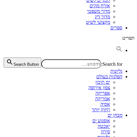
לומדים לשוט
אורח מהים
מדור משפטי
מדור דיג
מקצועי לשיט
ספרים
תפריט
Search for:
Search Button
גליונות
הפלגות בעולם
ים תיכון
צפון אירופה
אפריקה
אמריקה
אסיה
רחוק יותר
מבחן ים
אופנוע ים
יאכטה
סירה