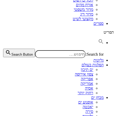
לומדים לשוט
אורח מהים
מדור משפטי
מדור דיג
מקצועי לשיט
ספרים
תפריט
Search for:
Search Button
גליונות
הפלגות בעולם
ים תיכון
צפון אירופה
אפריקה
אמריקה
אסיה
רחוק יותר
מבחן ים
אופנוע ים
יאכטה
סירה