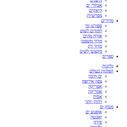
גלשנים
אביזרי ים
קיאקים
מפרשיות
מדורים
ספורט ימי
לומדים לשוט
אורח מהים
מדור משפטי
מדור דיג
מקצועי לשיט
ספרים
גליונות
הפלגות בעולם
ים תיכון
צפון אירופה
אפריקה
אמריקה
אסיה
רחוק יותר
מבחן ים
אופנוע ים
יאכטה
סירה