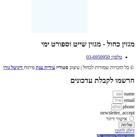
מגזין כחול - מגזין שייט וספורט ימי
טלפון: 03-6950950
© כל הזכויות שמורות לכחול | עיצוב
סטודיו
עידית ענת
פיתוח
דיגיטל גורו
הרשמו לקבלת עדכונים
name
email
phone
newsletter_accept
אישור דיוור
שליחה
דילוג לתוכן
פתח סרגל נגישות