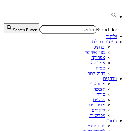
דלג
לתוכן
Search for:
Search Button
גליונות
הפלגות בעולם
ים תיכון
צפון אירופה
אפריקה
אמריקה
אסיה
רחוק יותר
מבחן ים
אופנוע ים
יאכטה
סירה
גלשנים
אביזרי ים
קיאקים
מפרשיות
מדורים
ספורט ימי