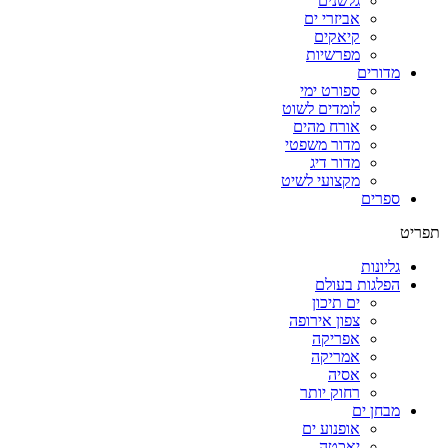
גלשנים
אביזרי ים
קיאקים
מפרשיות
מדורים
ספורט ימי
לומדים לשוט
אורח מהים
מדור משפטי
מדור דיג
מקצועי לשיט
ספרים
תפריט
גליונות
הפלגות בעולם
ים תיכון
צפון אירופה
אפריקה
אמריקה
אסיה
רחוק יותר
מבחן ים
אופנוע ים
יאכטה