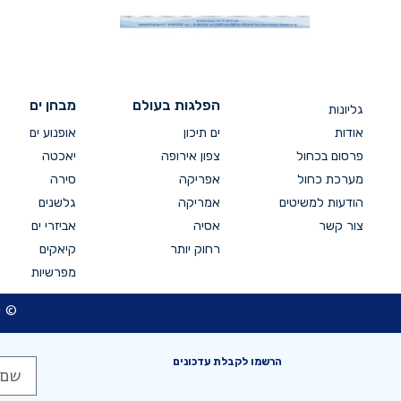
הפלגות בעולם
מבחן ים
גליונות
אודות
ים תיכון
אופנוע ים
פרסום בכחול
צפון אירופה
יאכטה
מערכת כחול
אפריקה
סירה
הודעות למשיטים
אמריקה
גלשנים
צור קשר
אסיה
אביזרי ים
רחוק יותר
קיאקים
מפרשיות
© כ
הרשמו לקבלת עדכונים