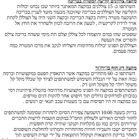
מקצה צוללנים קליעה למטרה בבריכה
השתתפו כ- 15 צוללנים במקצה המאתגר ביותר שבו נבחנו יכולות
הקליעה של הצוללנים בבריכה שהוכנה מבעוד מועד לעניין.בבריכה
הושקעה מטרה נייחת בקצה הבריכה ובקצה השני היה על הצוללן לקחת
אויר לרדת לקרקעית , לטעון את הרובה לכוון ולשחרר את החץ אל
המטרה
שופטים שהו במים והוצמדו לכל צוללן וצלם תת מימי ששהה בריכה צילם
והסריט את הנעשה .
הצוללנים הפגינו יכולות מדהימות והצליחו לנקב את מרכז המטרה כמה
וכמה פעמים.
מקצה דיג חוף בז'ירז'ור
השתתפו כ- 60 מתחרים במקצה אשר התאפיין הפעם במקצועיות וברמה
גבוה וזאת על ידי הגבלת השימוש למשתתפים לציוד קל שכלל מקל קל
משקל רולר קל משקל חוט דק .
המשתתפים במקצה זה הפגינו מקצועיות מדהימה בהטלת פיתיונות דמי
(בובות) למרחקים גדולים תוך חיפוש אחר להקות דגים טורפים.
גם במקצה זה היו תפיסות עם כי מעטות עכב תנאי ים רגועים .
בדיוק בשעה 10:00 הושמעה צפירת הסיום לתחרות שסימנה למשתתפים
לחזור למרכז האירוע ולשולחן החמ"ל.במקום הועמדו לרשות החברים
שירותים נקיים כמו גם מקלחות וקנקני שתייה קרה חופשית .
החברים ישבו והעבירו חוויות מהתחרות והמתינו להחלטת השופטים.
לאחר בדיקת התוצאות ושקלול התוצאות על ידי ועדת השיפוט תוך