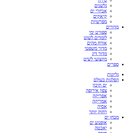
סירה
גלשנים
אביזרי ים
קיאקים
מפרשיות
מדורים
ספורט ימי
לומדים לשוט
אורח מהים
מדור משפטי
מדור דיג
מקצועי לשיט
ספרים
גליונות
הפלגות בעולם
ים תיכון
צפון אירופה
אפריקה
אמריקה
אסיה
רחוק יותר
מבחן ים
אופנוע ים
יאכטה