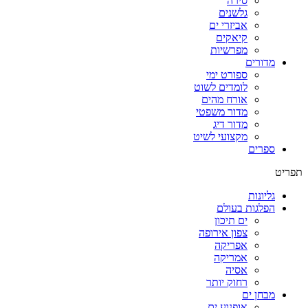
סירה
גלשנים
אביזרי ים
קיאקים
מפרשיות
מדורים
ספורט ימי
לומדים לשוט
אורח מהים
מדור משפטי
מדור דיג
מקצועי לשיט
ספרים
תפריט
גליונות
הפלגות בעולם
ים תיכון
צפון אירופה
אפריקה
אמריקה
אסיה
רחוק יותר
מבחן ים
אופנוע ים