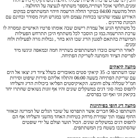
והכין לנרשמים ערכות אישיות שכללו :חולצת משתתף,דף מידע ולוח
זמנים,תלושי אוכל ושתייה,מספר משתתף לנעיצה על החולצה .
החל מהשעה 04:00 בבוקר החלה הרשמה וזיהוי המשתתפים במקום
האירוע עצמו שהגיעו בכוחות עצמם וחנו במגרש חניה מסודר ובחינם עם
הכוונת סדרנים .
כל משתתף הגיע אל עמדת רישום שבה אומתו פרטיו האישיים ונמסרה לו
ערכת ההרשמה.כמו כן הוסבר לכל משתתף היכן תתרחש הפעילות
המיועדת בהתאם לסגנון הדיג שבו הוא בחר , גבולות גזרה לפעילות ולוח
זמנים.
לאחר הרישום כובדו המשתתפים בשתייה חמה ובמאפה וניגשו מיד
לפריסת הציוד והמתנה לשריקת הפתיחה.
מקצה קיאקים
שבו השתתפו כ- 35 קיאקי סטים מאובזרים בשלל ציוד דיג יצאו אל הים
עם שריקת הפתיחה בשעה 06:00 והתלוו אליהם סירות שיפוט וסירות
חמ"ל שכללה צלם וחובש. הקאיקיסטים הפליאו ביכולות הדיג והצליחו
לתפוס כמה סוגי דגים במשקלים שונים והיו אף זוגות נשואים שחתרו יחד
בקיאק זוגי ואף זכו בפרסים.
מקצה דיג חופי בפיתיונות
השתתפו כ-90 חברים אשר התפרסו על שובר הגלים של המרינה ובאזור
החוף עצמו תוך שמירת מרחק בטיחות האחד מהשני והצליחו אף הם
לתפוס דגים במשקלים שונים. הכול תועד וצולם על ידי שופטים
שהסתובבו בשטח בין המשתתפים.