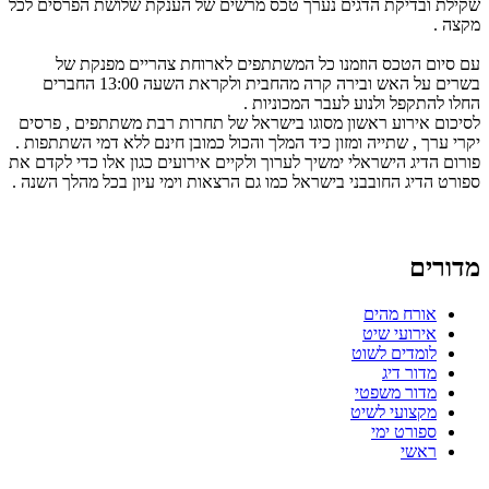
שקילת ובדיקת הדגים נערך טכס מרשים של הענקת שלושת הפרסים לכל
מקצה .
עם סיום הטכס הוזמנו כל המשתתפים לארוחת צהריים מפנקת של
בשרים על האש ובירה קרה מהחבית ולקראת השעה 13:00 החברים
החלו להתקפל ולנוע לעבר המכוניות .
לסיכום אירוע ראשון מסוגו בישראל של תחרות רבת משתתפים , פרסים
יקרי ערך , שתייה ומזון כיד המלך והכול כמובן חינם ללא דמי השתתפות .
פורום הדיג הישראלי ימשיך לערוך ולקיים אירועים כגון אלו כדי לקדם את
ספורט הדיג החובבני בישראל כמו גם הרצאות וימי עיון בכל מהלך השנה .
מדורים
אורח מהים
אירועי שיט
לומדים לשוט
מדור דיג
מדור משפטי
מקצועי לשיט
ספורט ימי
ראשי