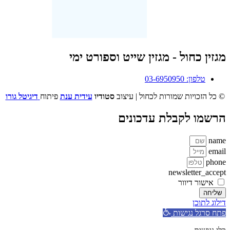
מגזין כחול - מגזין שייט וספורט ימי
טלפון: 03-6950950
© כל הזכויות שמורות לכחול | עיצוב
סטודיו
עידית ענת
פיתוח
דיגיטל גורו
הרשמו לקבלת עדכונים
name
email
phone
newsletter_accept
אישור דיוור
שליחה
דילוג לתוכן
פתח סרגל נגישות