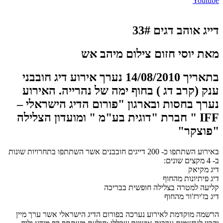
Youtube
דייג אוהב דגים 33#
מאת יוסי חזום צילום מיהב אש
בתאריך 14/08/2010 נערך אירוע דיג חובבני
ענק (קרב דג ) בחוף ימה של נהרייה. האירוע
נערך בחסות ובארגון "פורום הדיג הישראלי –
IFF " חברת "דוגית בע"מ " ומועדון הצלילה
"פוצקר"
באירוע השתתפו כ- 200 דייגים חובבנים אשר השתתפו בתחרויות שונות
ב- 4 מקצים שונים:
דיג מקיאק
דיג פיתיונות מהחוף
קליעה למטרה בצלילה חופשית בבריכה
דיג בז'ירז'ור מהחוף
הרשמה מוקדמת לאירוע נערכה בפורום הדיג הישראלי אשר ערך מיין