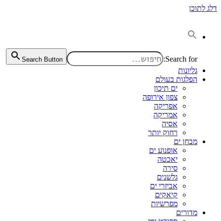
דלג לתוכן
Search for:
Search Button
גליונות
הפלגות בעולם
ים תיכון
צפון אירופה
אפריקה
אמריקה
אסיה
רחוק יותר
מבחן ים
אופנוע ים
יאכטה
סירה
גלשנים
אביזרי ים
קיאקים
מפרשיות
מדורים