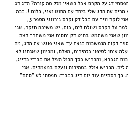
פסתי דג על הקרס אבל כשאין מזל מה קורה? הדג חג
מרים את הדג שלי ביחד עם החוט ואני, כלום !. ככה
זה נמשך שכולם דגים ואני "נדה-כלום" ולכן אני לוקח וויר עם כבל דק וקרס נורווגי מספר 5,
מר על הקרס ושולח לים, בום, יש משיכה חזקה, אני
יוון שאני משתמש בחוט דק יחסית אני משחרר קצת
מספר דקות הנמשכות כנצח עד שאני פוגש את הדג, מה
לה אותו לסיפון בזהירות, מצלם, ומכיוון שאנחנו לא
כוח הגברא, והכריש בסך הכול הציל את כבודי כדייג,
לים. הכריש צולל במהירות ונעלם במעמקים. אני
. כך הסתיים עוד יום דיג בכבוד: תפסתי לא "סתם"