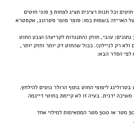
חוט ניילון – בחנויות יש כיום מבחר גדול של חוטים וכל חנות רצינית תציג לפחות 3 סוגי חוטים
על האריזה בשמות כמו: סופר סופר סטרונג, אקסטרא
אני אומר לכם תשכחו מהשמות ותתייחסו ל- 3 נתונים: עובי, חוזק (התנגדות לקריעה) וצבע החוט
ולא רק לניילון). ככול שהחוט דק יותר וחזק יותר,
 לפי הסדר הבא:
 בטרולינג ליפופי החוט בתוף הרולר נוטים להילחץ.
משיכה ידנית. בעיה זו לא קיימת בחוטי דיינמה
את חוטי הניילון מומלץ לקנות באריזות של 300 מטר או 500 מטר המתאימות למילוי אחד