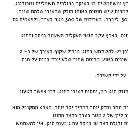
רץ ומשתמשים בו בעיקר ברולרים חשמליים וטרולינג.
 למרות שיש חוטים באותו חוזק שהעובי שלהם שונה.
מידות החוזק הנפוצות הם 30-50-80-100-130 ליברה, באריזות של 500 מטר בערך, ולפעמים גם
וה. בארץ עקב תנאי האקלים השעווה נמסה והחוט
רוב חוטי הדקרון הנמכרים בארץ הם לבנים, לכן יש להשתמש בחוט מוביל שקוף באורך של כ- 2
ן לצבוע את ה- 2-3 מטר הראשונים בטוש כביסה שחור שלא יורד במים על מנת
 על ידי קשירה.
וזק חוט רב, יחסית לעובי החוט. לכן אפשר לטעון
ק יותר וחזק יותר המחיר יקר יותר. הצבע המקובל הוא
רך בקצה החוט.
ם גלגלת קצה או במקל עם טבעות סיק. אין להשתמש