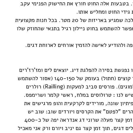
. בטבעות אלה החוט חורץ את החישוק הפנימי עקב
 גידי החוט ומחליש אותו.
חוט הולכה (לידר ליין) – קיים חוט מיוחד להולכה שמגיע באריזות של 20 מטר. בכל חנות מקצועית
אפשר להשתמש בחוט ניילון רגיל בתנאי שהחוזק שלו
פה ולהודיע לאישה להזמין אורחים לארוחת דגים.
נפגשת בסירה להפלגת דיג. יוצאים לים ומז'רז'רים
עד שמגיעים מול מזח ק.צ.א.א 2. זורקים עוגן קוצים (חתול) בעומק של 140-150 (אסור להשתמש
מוגים). פורסים סביב למעקות (
Railling
) רולרים
שיש לנו : טרולוסים במלח, ראשי קלמר ושרימפס.
ים, כל קרס עם פיתיון שונה, מורידים לקרקעית והופ מרגישים את
הרים "לפטם" את הקרסים ויורדים שוב: שוב יש
אכילות, אבל עכשיו גם הדגים נלכדים. לאחר זמן קצר מעלה שרוני דג אנדראה יפה של כ-400
ים דגים, תוך זמן קצר גם יניב ויורם ורק אני מאכיל