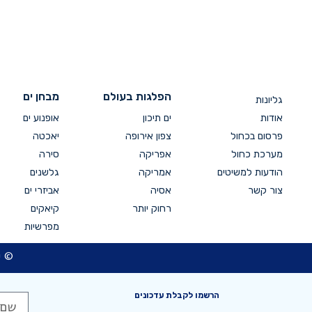
הפלגות בעולם
מבחן ים
גליונות
אודות
ים תיכון
אופנוע ים
פרסום בכחול
צפון אירופה
יאכטה
מערכת כחול
אפריקה
סירה
הודעות למשיטים
אמריקה
גלשנים
צור קשר
אסיה
אביזרי ים
רחוק יותר
קיאקים
מפרשיות
© כ
הרשמו לקבלת עדכונים