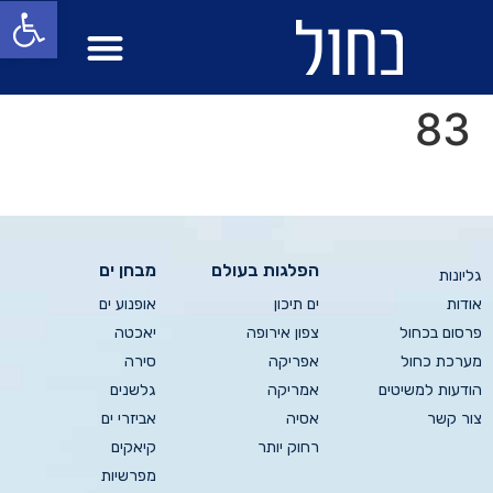
פתח סרגל
מבחן ים
הפלגות בעולם
83
הפלגות בעולם
מבחן ים
גליונות
אודות
ים תיכון
אופנוע ים
פרסום בכחול
צפון אירופה
יאכטה
מערכת כחול
אפריקה
סירה
הודעות למשיטים
אמריקה
גלשנים
צור קשר
אסיה
אביזרי ים
רחוק יותר
קיאקים
מפרשיות