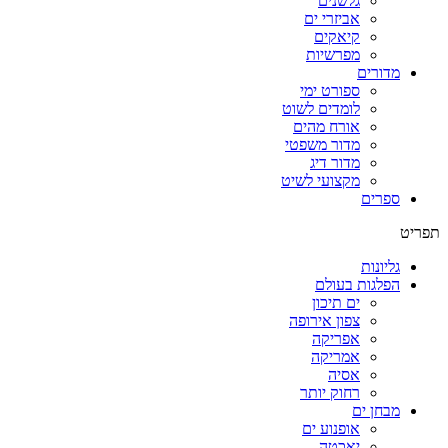
גלשנים
אביזרי ים
קיאקים
מפרשיות
מדורים
ספורט ימי
לומדים לשוט
אורח מהים
מדור משפטי
מדור דיג
מקצועי לשיט
ספרים
תפריט
גליונות
הפלגות בעולם
ים תיכון
צפון אירופה
אפריקה
אמריקה
אסיה
רחוק יותר
מבחן ים
אופנוע ים
יאכטה