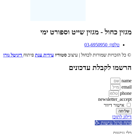
מגזין כחול - מגזין שייט וספורט ימי
טלפון: 03-6950950
© כל הזכויות שמורות לכחול | עיצוב
סטודיו
עידית ענת
פיתוח
דיגיטל גורו
הרשמו לקבלת עדכונים
name
email
phone
newsletter_accept
אישור דיוור
שליחה
דילוג לתוכן
פתח סרגל נגישות
כלי נגישות