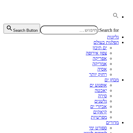
דלג
לתוכן
Search for:
Search Button
גליונות
הפלגות בעולם
ים תיכון
צפון אירופה
אפריקה
אמריקה
אסיה
רחוק יותר
מבחן ים
אופנוע ים
יאכטה
סירה
גלשנים
אביזרי ים
קיאקים
מפרשיות
מדורים
ספורט ימי