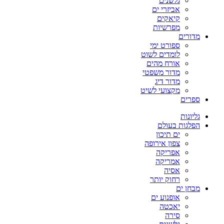
גלשנים
אביזרי ים
קיאקים
מפרשיות
מדורים
ספורט ימי
לומדים לשוט
אורח מהים
מדור משפטי
מדור דיג
מקצועי לשיט
ספרים
גליונות
הפלגות בעולם
ים תיכון
צפון אירופה
אפריקה
אמריקה
אסיה
רחוק יותר
מבחן ים
אופנוע ים
יאכטה
סירה