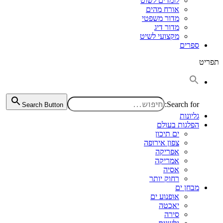
לומדים לשוט
אורח מהים
מדור משפטי
מדור דיג
מקצועי לשיט
ספרים
תפריט
Search for:
Search Button
גליונות
הפלגות בעולם
ים תיכון
צפון אירופה
אפריקה
אמריקה
אסיה
רחוק יותר
מבחן ים
אופנוע ים
יאכטה
סירה