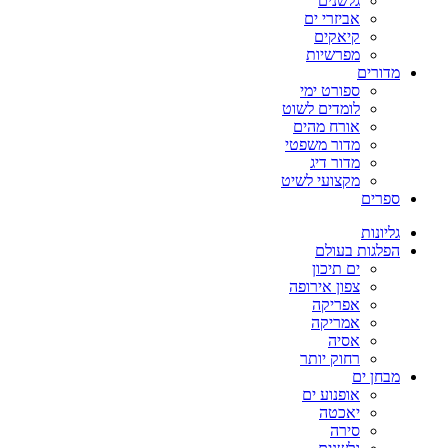
גלשנים
אביזרי ים
קיאקים
מפרשיות
מדורים
ספורט ימי
לומדים לשוט
אורח מהים
מדור משפטי
מדור דיג
מקצועי לשיט
ספרים
גליונות
הפלגות בעולם
ים תיכון
צפון אירופה
אפריקה
אמריקה
אסיה
רחוק יותר
מבחן ים
אופנוע ים
יאכטה
סירה