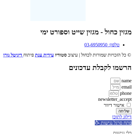
מגזין כחול - מגזין שייט וספורט ימי
טלפון: 03-6950950
© כל הזכויות שמורות לכחול | עיצוב
סטודיו
עידית ענת
פיתוח
דיגיטל גורו
הרשמו לקבלת עדכונים
name
email
phone
newsletter_accept
אישור דיוור
שליחה
דילוג לתוכן
פתח סרגל נגישות
כלי נגישות