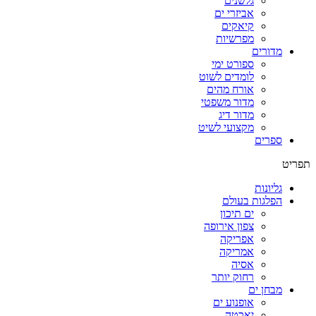
גלשנים
אביזרי ים
קיאקים
מפרשיות
מדורים
ספורט ימי
לומדים לשוט
אורח מהים
מדור משפטי
מדור דיג
מקצועי לשיט
ספרים
תפריט
גליונות
הפלגות בעולם
ים תיכון
צפון אירופה
אפריקה
אמריקה
אסיה
רחוק יותר
מבחן ים
אופנוע ים
יאכטה