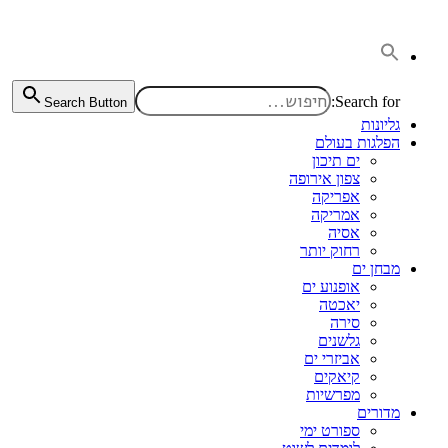
דלג
לתוכן
Search for:
Search Button
גליונות
הפלגות בעולם
ים תיכון
צפון אירופה
אפריקה
אמריקה
אסיה
רחוק יותר
מבחן ים
אופנוע ים
יאכטה
סירה
גלשנים
אביזרי ים
קיאקים
מפרשיות
מדורים
ספורט ימי