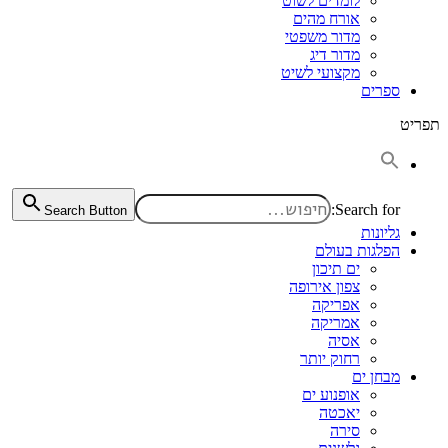
לומדים לשוט
אורח מהים
מדור משפטי
מדור דיג
מקצועי לשיט
ספרים
תפריט
Search for:
Search Button
גליונות
הפלגות בעולם
ים תיכון
צפון אירופה
אפריקה
אמריקה
אסיה
רחוק יותר
מבחן ים
אופנוע ים
יאכטה
סירה