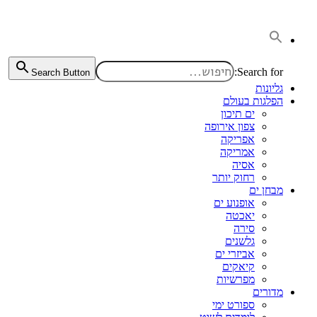
דלג
לתוכן
Search for:
Search Button
גליונות
הפלגות בעולם
ים תיכון
צפון אירופה
אפריקה
אמריקה
אסיה
רחוק יותר
מבחן ים
אופנוע ים
יאכטה
סירה
גלשנים
אביזרי ים
קיאקים
מפרשיות
מדורים
ספורט ימי