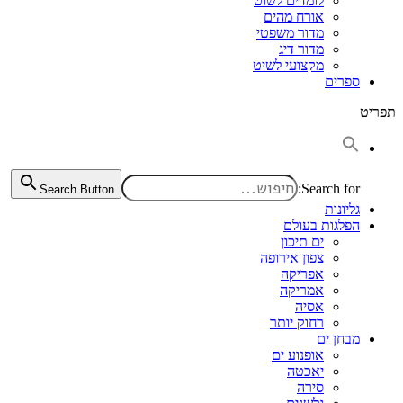
לומדים לשוט
אורח מהים
מדור משפטי
מדור דיג
מקצועי לשיט
ספרים
תפריט
Search for:
Search Button
גליונות
הפלגות בעולם
ים תיכון
צפון אירופה
אפריקה
אמריקה
אסיה
רחוק יותר
מבחן ים
אופנוע ים
יאכטה
סירה