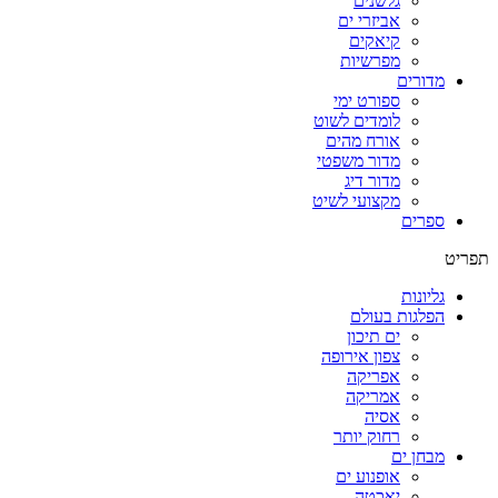
גלשנים
אביזרי ים
קיאקים
מפרשיות
מדורים
ספורט ימי
לומדים לשוט
אורח מהים
מדור משפטי
מדור דיג
מקצועי לשיט
ספרים
תפריט
גליונות
הפלגות בעולם
ים תיכון
צפון אירופה
אפריקה
אמריקה
אסיה
רחוק יותר
מבחן ים
אופנוע ים
יאכטה