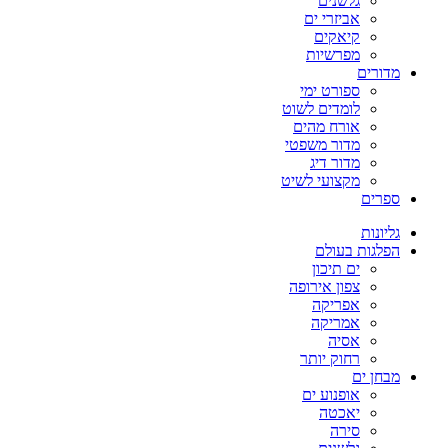
גלשנים
אביזרי ים
קיאקים
מפרשיות
מדורים
ספורט ימי
לומדים לשוט
אורח מהים
מדור משפטי
מדור דיג
מקצועי לשיט
ספרים
גליונות
הפלגות בעולם
ים תיכון
צפון אירופה
אפריקה
אמריקה
אסיה
רחוק יותר
מבחן ים
אופנוע ים
יאכטה
סירה