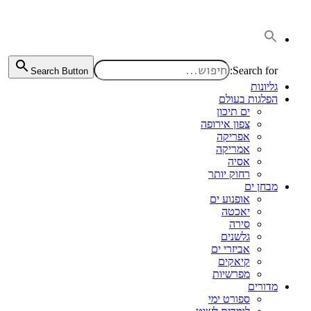
דלג
לתוכן
Search for:
Search Button
גליונות
הפלגות בעולם
ים תיכון
צפון אירופה
אפריקה
אמריקה
אסיה
רחוק יותר
מבחן ים
אופנוע ים
יאכטה
סירה
גלשנים
אביזרי ים
קיאקים
מפרשיות
מדורים
ספורט ימי