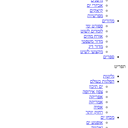
גלשנים
אביזרי ים
קיאקים
מפרשיות
מדורים
ספורט ימי
לומדים לשוט
אורח מהים
מדור משפטי
מדור דיג
מקצועי לשיט
ספרים
תפריט
גליונות
הפלגות בעולם
ים תיכון
צפון אירופה
אפריקה
אמריקה
אסיה
רחוק יותר
מבחן ים
אופנוע ים
יאכטה