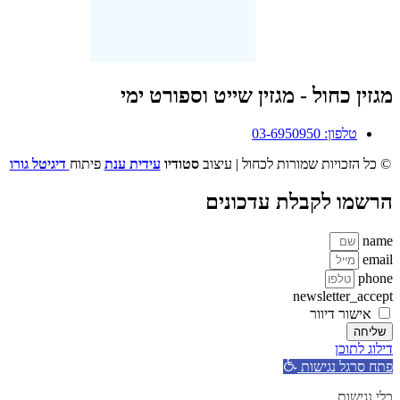
מגזין כחול - מגזין שייט וספורט ימי
טלפון: 03-6950950
© כל הזכויות שמורות לכחול | עיצוב
סטודיו
עידית ענת
פיתוח
דיגיטל גורו
הרשמו לקבלת עדכונים
name
email
phone
newsletter_accept
אישור דיוור
שליחה
דילוג לתוכן
פתח סרגל נגישות
כלי נגישות