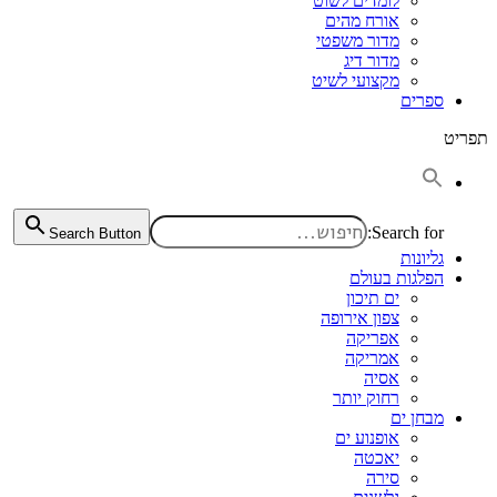
לומדים לשוט
אורח מהים
מדור משפטי
מדור דיג
מקצועי לשיט
ספרים
תפריט
Search for:
Search Button
גליונות
הפלגות בעולם
ים תיכון
צפון אירופה
אפריקה
אמריקה
אסיה
רחוק יותר
מבחן ים
אופנוע ים
יאכטה
סירה