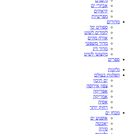
גלשנים
אביזרי ים
קיאקים
מפרשיות
מדורים
ספורט ימי
לומדים לשוט
אורח מהים
מדור משפטי
מדור דיג
מקצועי לשיט
ספרים
גליונות
הפלגות בעולם
ים תיכון
צפון אירופה
אפריקה
אמריקה
אסיה
רחוק יותר
מבחן ים
אופנוע ים
יאכטה
סירה