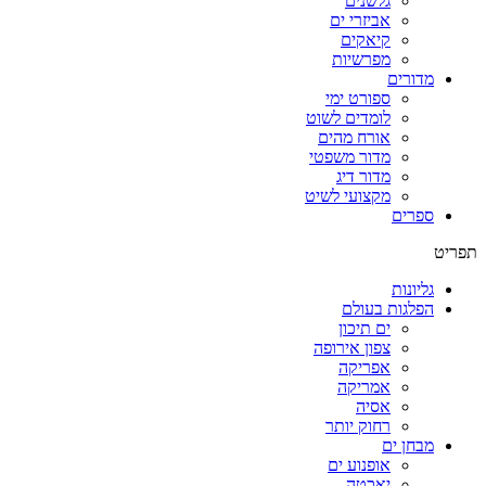
גלשנים
אביזרי ים
קיאקים
מפרשיות
מדורים
ספורט ימי
לומדים לשוט
אורח מהים
מדור משפטי
מדור דיג
מקצועי לשיט
ספרים
תפריט
גליונות
הפלגות בעולם
ים תיכון
צפון אירופה
אפריקה
אמריקה
אסיה
רחוק יותר
מבחן ים
אופנוע ים
יאכטה