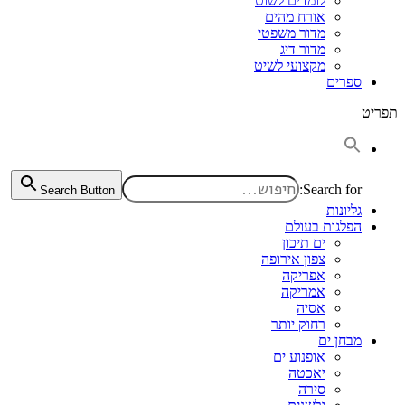
לומדים לשוט
אורח מהים
מדור משפטי
מדור דיג
מקצועי לשיט
ספרים
תפריט
Search for:
Search Button
גליונות
הפלגות בעולם
ים תיכון
צפון אירופה
אפריקה
אמריקה
אסיה
רחוק יותר
מבחן ים
אופנוע ים
יאכטה
סירה