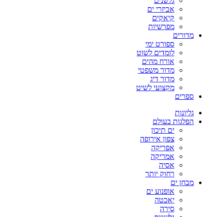
גלשנים
אביזרי ים
קיאקים
מפרשיות
מדורים
ספורט ימי
לומדים לשוט
אורח מהים
מדור משפטי
מדור דיג
מקצועי לשיט
ספרים
גליונות
הפלגות בעולם
ים תיכון
צפון אירופה
אפריקה
אמריקה
אסיה
רחוק יותר
מבחן ים
אופנוע ים
יאכטה
סירה