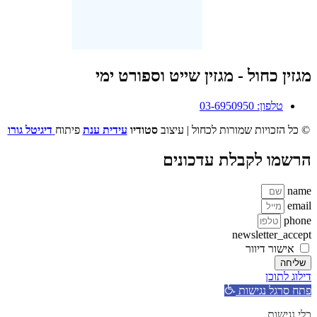
מגזין כחול - מגזין שייט וספורט ימי
טלפון: 03-6950950
© כל הזכויות שמורות לכחול | עיצוב
סטודיו
עידית ענת
פיתוח
דיגיטל גורו
הרשמו לקבלת עדכונים
name
email
phone
newsletter_accept
אישור דיוור
שליחה
דילוג לתוכן
פתח סרגל נגישות
כלי נגישות