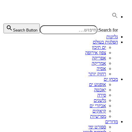
דלג
לתוכן
Search for:
Search Button
גליונות
הפלגות בעולם
ים תיכון
צפון אירופה
אפריקה
אמריקה
אסיה
רחוק יותר
מבחן ים
אופנוע ים
יאכטה
סירה
גלשנים
אביזרי ים
קיאקים
מפרשיות
מדורים
ספורט ימי