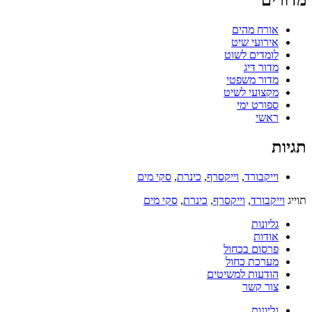
מדורים
אורח מהים
אירועי שיט
לומדים לשוט
מדור דיג
מדור משפטי
מקצועי לשיט
ספורט ימי
ראשי
תגיות
וייקבורד
,
וייקסרף
,
כינרת
,
סקי מים
תוייג
וייקבורד
,
וייקסרף
,
כינרת
,
סקי מים
גליונות
אודות
פרסום בכחול
מערכת כחול
הודעות למשיטים
צור קשר
גליונות