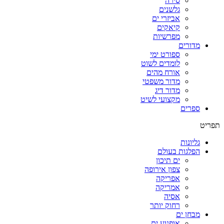
סירה
גלשנים
אביזרי ים
קיאקים
מפרשיות
מדורים
ספורט ימי
לומדים לשוט
אורח מהים
מדור משפטי
מדור דיג
מקצועי לשיט
ספרים
תפריט
גליונות
הפלגות בעולם
ים תיכון
צפון אירופה
אפריקה
אמריקה
אסיה
רחוק יותר
מבחן ים
אופנוע ים