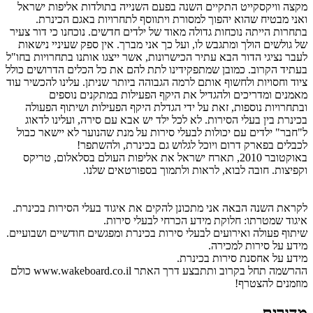
מקצה וויקסקייט התקיים השנה בפעם השנייה בתולדות אליפות ישראל
ואני מבטיח שהוא יהפוך למסורת ויתווסף לתחרויות באגם הכינרת.
בתחרות הייתה נוכחות גדולה מאוד של ילדים חדשים. נוכחנו כי דור צעיר
של גולשים הולך ומתגבש לו, ועל כך אני מברך. אין ספק שעיניי נישאות
לעבר נציגי הדור הבא עתיר הכישרונות, אשר ייצגו אותנו בתחרויות בחו"ל
בעתיד הקרוב. כמובן שמתפקידינו לתת להם את כל הכלים הדרושים כולל
ציוד וחסויות ולחשוף אותם לרמה הגבוהה ביותר שניתן. עלינו להכשיר עוד
מאמנים ומדריכים ולהגדיל את היקף הפעילות במתקנים נוספים
ובתחרויות נוספות, זאת על ידי הגדלת היקף הפעילות ושיתוף הפעולה
בכינרת בין בעלי הסירות. לא לכל ילד יש אבא עם סירה, ועלינו לדאוג
ל"חבר" ילדים עם יכולות לבעלי סירות על מנת שהנוער לא יישאר כבול
לכבלים בפארק דרום ויוכל לגלוש גם בכינרת, ולהשתפר!
באוקטובר 2010, תארח ישראל את אליפות העולם בסלאלום, טריקס
וקפיצות. חובה לבוא, לראות ולתמוך בספורטאים שלנו.
לקראת השנה הבאה אני מתכונן להקים את איגוד בעלי הסירות בכינרת.
איגוד שמטרתו: חלוקת מידע הכרחי לבעלי סירות.
שיתוף פעולה ואירועים לבעלי סירות בכינרת ומפגשים חודשיים ושבועיים.
מידע על סירות למכירה.
מידע על אחסנת סירות בכינרת.
ההרשמה תחל בקרוב ותתבצע דרך האתר
www.wakeboard.co.il
כולם
מוזמנים להצטרף!