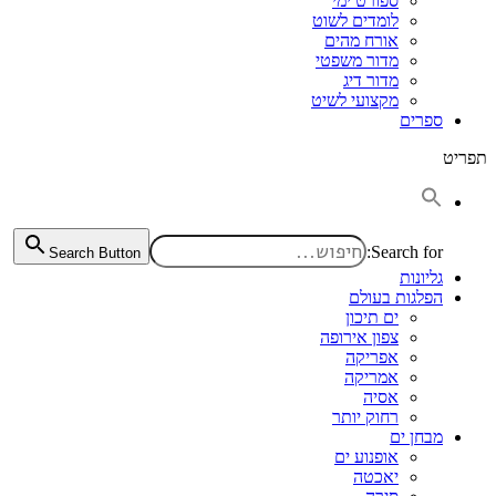
ספורט ימי
לומדים לשוט
אורח מהים
מדור משפטי
מדור דיג
מקצועי לשיט
ספרים
תפריט
Search for:
Search Button
גליונות
הפלגות בעולם
ים תיכון
צפון אירופה
אפריקה
אמריקה
אסיה
רחוק יותר
מבחן ים
אופנוע ים
יאכטה