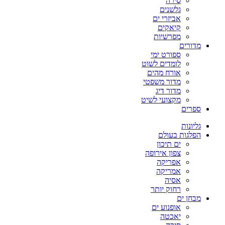
סירה
גלשנים
אביזרי ים
קיאקים
מפרשיות
מדורים
ספורט ימי
לומדים לשוט
אורח מהים
מדור משפטי
מדור דיג
מקצועי לשיט
ספרים
גליונות
הפלגות בעולם
ים תיכון
צפון אירופה
אפריקה
אמריקה
אסיה
רחוק יותר
מבחן ים
אופנוע ים
יאכטה