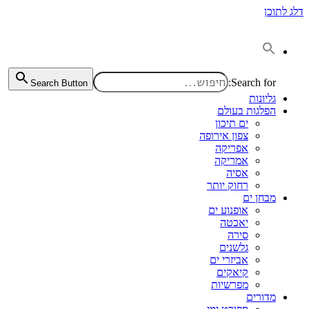
דלג לתוכן
Search for:
Search Button
גליונות
הפלגות בעולם
ים תיכון
צפון אירופה
אפריקה
אמריקה
אסיה
רחוק יותר
מבחן ים
אופנוע ים
יאכטה
סירה
גלשנים
אביזרי ים
קיאקים
מפרשיות
מדורים