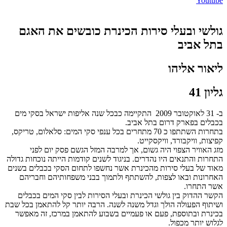
Youtube
גולשי ובעלי סירות הכינרת כובשים את האגם
בתל אביב
ליאור אליהו
גליון 41
ב- 31 לאוקטובר 2009 התקיימה כבכל שנה אליפות ישראל בסקי מים
בכבלים בפארק דרום בתל אביב.
בתחרות השתתפו כ 70 מתחרים בכל ענפי סקי המים: סלאלום, טריקס,
קפיצות, וויקבורד, וויקסקייט.
מזג האוויר הצפוי היה גשום, אך למרבה המזל הגשם פסק יום לפני
התחרות והתנאים היו נהדרים. בניגוד לשנים קודמות הייתה נוכחות גדולה
מאוד של בעלי סירות מהכינרת אשר נחשפו לתחום הסקי בכבלים בשנים
האחרונות ובאו לצפות, להשתתף ולתמוך בבני משפחותיהם וחבריהם
אשר התחרו.
הקשר ההדוק בין גולשי הכינרת ובעלי הסירות לבין סקי המים בכבלים
ושיתוף הפעולה הולך וגדל משנה לשנה. הרבה יותר קל להתאמן בכל שבת
בכינרת ובתוספת, פעם או פעמיים בשבוע להתאמן במרכז, זה מאפשר
לגלוש יותר מכפול.