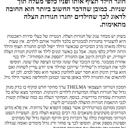
חוגר הילד תציף אותו ופניו כלפי מעלה תוך
שניות. כמובן שהדבר החשוב ביותר הוא החובה
לדאוג לכך שהילדים יחגרו חגורות הצלה
מתאימות.
בשוק יש מבחר ענק של חגורות הצלה. הנטייה של בעלי סירות ויאכטות
היא להצטייד בחגורות למבוגרים בלבד ולחגור אותם לילדים. אין טעות
גדולה מזאת! מרב הסיכויים שכאשר הילד ייפול למים החגורה תצוף והילד
הרזה יחליק כלפי מטה. אבל גם כאשר קונים לילד או לתינוק חגורת הצלה
ייעודית, יש לבדוק היטב אם החגורה "תספק את הסחורה". ילד בנוי
אחרת ממבוגר. מרכז הכובד שלו שונה ומרכז הציפה שלו שונה. תוסיפו
לכך את העובדה ה"שולית" שייתכן שהילד אינו יודע עדיין לשחות ואם
הוא עדיין תינוק הוא חסר ישע לחלוטין כאשר הוא נופל למים. לכן יש
להתאים את החגורה לילד באופן פרטני וכמובן להחליפה כאשר הילד גדל.
המכון הנורווגי העצמאי THELMA ערך מחקר חדש ומקיף בו בדק מגוון
גדול של חגורות הצלה המיועדות לילדים ותינוקות. המחקר מצא שלא כל
החגורות עומדות בדרישות. בנוסף, המחקר העלה גם כמה שאלות קשות
לגבי התאמת חגורות ההצלה למבוגרים ליעדן.
המכון ממוקם בטרונדהיים אשר בצפון הקפוא של נורווגיה. אין פלא מדוע
הנורווגים משקיעים משאבים כה רבים בנושא הצלה בים. תעשיית הנפט
הנורווגי ממוקמת כולה על דוברות בים והיקף תנועה גדול של מסוקים
וספינות מספק אותן. תוסיפו לכך צי סוחר ודיג גדול מימדים ואומה שגדלה