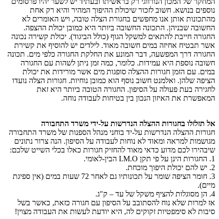
המחקר של המכון הנורווגי רק בראשיתו ובעתיד יש לשער יהיו פרסומים
נוספים בנושא. חשוב לזכור שיכולת ההיפוך המהיר והיא רק אחת
מהתכונות אותן אנו מחפשים בחגורת הצלה טובה, ויש האומרים לא
החשובה שבניהן. התכונה החשובה ביותר היא כמובן יכולת ההצפה.
החגורה חייבת להתאים למשקל הגוף (כולל הביגוד). יכולת קשירה נכונה
אשר תבטיח אחיזה במים חשובה מאוד. לילדים יש להוסיף את קשירת
החגורה דרך המפשעה, דבר המונע את החלקת החגורה כלפי מים. תכונה
חשובה נוספת היא עמידות. כלומר, כמה זמן ניתן לשהות עם החגורה
במים. עם הזמן חגורות ההצלה סופגות מים אשר מורידות את יכולת
הציפה שלהן. ואלמנט חשוב נוסף הוא כמובן נוחיות. חגורות הצלה נועדו
לחגירה בעת פעולה על הסיפון. החגורה הטובה ביותר היא זאת
המאפשרת את האיזון הנכון בין בטיחות לעבודה נוחה.
אל תזלזלו בחגורות ההצלה הנדרשות על-ידי משרד התחבורה
חגורות ההצלה הנדרשות על-יד בוחני מנהל הספנות של משרד התחבורה
מגושמות למראה ומאוד לא נוחות לעבודה על הסיפון. הנה צרור נתונים
שיבהירו לכם מדוע כדאי מאוד להחזיק חגורות כאלו בכלי השייט שלכם:
1. החגורות הינן על פי תקן I.M.O הבין-לאומי.
2. יש להם יכולת היפוך מוכחת.
3. חומר הציפה שומר על תכונותיו גם לאחר 72 שעות במים (אין ספיגת
מיים).
4. הן מסוגלות להציף משקל של עד – ק"ג.
אז למרות שלא נוח להסתובב על הסיפון עם חגורה כזאת, כאשר בשל
סיבות לא סימפטיות זקוקים לה, היא יודעת לעשות את העבודה מצוין!