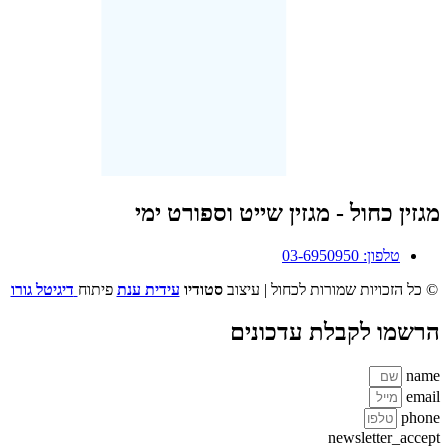
מגזין כחול - מגזין שייט וספורט ימי
טלפון: 03-6950950
© כל הזכויות שמורות לכחול | עיצוב
סטודיו
עידית ענת
פיתוח
דיגיטל גורו
הרשמו לקבלת עדכונים
name
email
phone
newsletter_accept