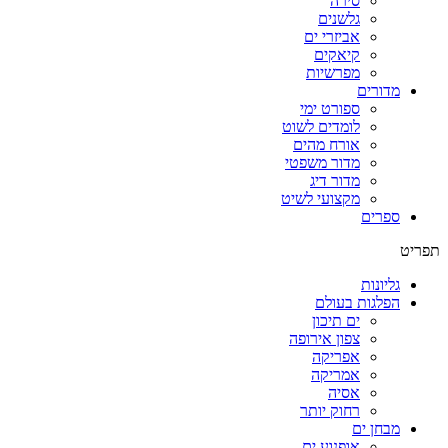
סירה
גלשנים
אביזרי ים
קיאקים
מפרשיות
מדורים
ספורט ימי
לומדים לשוט
אורח מהים
מדור משפטי
מדור דיג
מקצועי לשיט
ספרים
תפריט
גליונות
הפלגות בעולם
ים תיכון
צפון אירופה
אפריקה
אמריקה
אסיה
רחוק יותר
מבחן ים
אופנוע ים