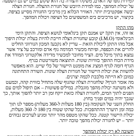
למידות גופו של האדם, משקלו והצורה בה הוא שקוע במים יש גם השפעה
על יכולת המהפך, כמו למידת היובש של חגורת ההצלה. חגורת הצלה
יבשה אפקטיבית יותר. האוויר הכלוא בין מרכיבי החגורה מסייע בציפה.
בקיצור, יש מרכיבים בים המשפיעים כל הציפה ויכולת המהפך.
מהו התקן
אז זהו, אין תקן! יש אמנם תקן בינלאומי לנושא הציפה. והתקן הימי
הבינלאומי (I.M.O) קובע שחגורת הצלה חייבת להיות בעלת יכולת היפוך
אבל מהו התקן ליכולת הזאת – עדיין לא נקבע! המכון הנורווגי החליט
להרים את הכפפה, ופיתח מכשיר המדמה גוף אדם ומורכב על ציר אשר
נמצא בתוך מיכל מים. הציר מחובר למכשיר מדידה אלקטרוני המודד את
מידת הכוח ההופך בזוויות שונות. התוצאה משורטטת בגרף.
הגרף דומה לגרף המציג את מומנט היישור של כלי שייט. הוא מאפשר
להשוות את יכולת היישור של חגורות הצלה שונות. השורה התחתונה
כמובן לא הייתה מלבבת לכמה יצרנים.
מה אומר הגרף? שלחגורת הצלה שהגוף שלה מתחיל בזווית קהה, וכמעט
ולא משתנה יכולת מהפך מוגבלת. במילים פשוטות – אם תיפול למים עם
הפנים לתוך המים, לחגורת הצלה כזאת ייקח זמן רב יותר להפוך אותך, כך
שגבך יהיה במים ופניך בחוץ.
החלק השני של העקומה (בין 180 מעלות ל-360 מעלות) מספר לנו תוך
כמה זמן תיערך ההתהפכות. ככל שהקו שטוח בין 180 ל- 360 מעלות,
יכולת היישור קטנה. ככל שהקו מטפס מהר יותר ומגיע לערכים גבוהים
יותר – יש לחגורה יכולת מהפך טובה יותר.
חשובה לא רק יכולת המהפך