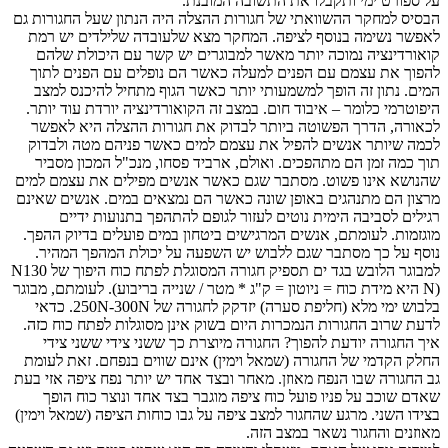
על ספורט ימי ותקבלו את התשובה המובנת.
הבסיס למחקר ההשוואתי של חגורות ההצלה היה הנתון שעל החגורות גם
לאפשר נשימה בנוסף לציפה. המחקר מצא שלעובדה שלילדים יש רמת
קואורדינציה נמוכה יותר מאשר למבוגרים יש קשר עם היכולת שלהם
להפוך את עצמם עם הפנים למעלה כאשר הם נופלים עם הפנים לתוך
המים. נתון זה הופך למשמעותי יותר כאשר הגוף מתחיל להיכנס למצב
היפוטרמי כלומר – איבוד חום. במצב זה הקואורדינציה יורדת עוד יותר.
לכאורה, הדרך הפשוטה ביותר לבדוק את חגורות ההצלה היא לאפשר
לכמה שיותר אנשים להפיל את עצמם למים כאשר פניהם מטה ולבדוק
תוך כמה זמן הם מתהפכים. ואולם, ארביד פסחו, מנכ"ל המכון מסביר
שהנושא אינו פשוט. מסתבר שגם כאשר אנשים מפילים את עצמם למים
מרצון הם מתנהגים באופן שונה כאשר הם נמצאים במים. אנשים שאינם
רגילים לסביבה הימית נוטים לעזור לגופם להתהפך בתנועות ידיים
מוגזמות. לעומתם, אנשים המרגישים ביטחון במים פועלים בדיוק ההפך.
נוסף על כך מסתבר שגם ללבוש יש השפעה על יכולת המהפך המהיר.
למבוגר הלובש בגד ים תספיק חגורה המסוגלת לפתח כוח היפוך של N130
(N היא מידת כוח = ניוטון = ק"ג * מטר / שנייה בריבוע). לעומתם, מבוגר
בלבוש ימי מלא (חליפת סערה) יזדקק לחגורה של 250N-300N. כדאי
לדעת שרוב החגורות הנמכרות היום בשוק אינן מסוגלות לפתח כוח כזה.
איך החגורה יודעת להפוך? החגורה מיוצרת כך ששני צידי ששני צידי
החלק הקדמי של החגורה (שמאל וימין) אינם שווים בנפחם. זאת לעומת
גב החגורה שבו הנפח מאוזן. מאחר ובצד אחד יש יותר נפח ציפה אזי בעת
שאדם שוכב על פניו פועל כוח ציפה מוגבר בצד אחד ונוצר כוח הופך
בצידו השני. מרגע שהחגור למצב ציפה על גבו כוחות הציפה (שמאל וימין)
מאוזנים והחגור נשאר במצב הזה.