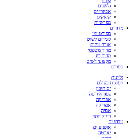
סירה
גלשנים
אביזרי ים
קיאקים
מפרשיות
מדורים
ספורט ימי
לומדים לשוט
אורח מהים
מדור משפטי
מדור דיג
מקצועי לשיט
ספרים
גליונות
הפלגות בעולם
ים תיכון
צפון אירופה
אפריקה
אמריקה
אסיה
רחוק יותר
מבחן ים
אופנוע ים
יאכטה