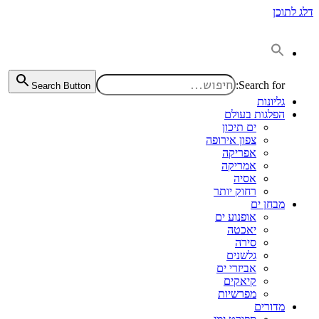
דלג לתוכן
Search for:
Search Button
גליונות
הפלגות בעולם
ים תיכון
צפון אירופה
אפריקה
אמריקה
אסיה
רחוק יותר
מבחן ים
אופנוע ים
יאכטה
סירה
גלשנים
אביזרי ים
קיאקים
מפרשיות
מדורים