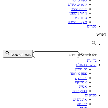
ספורט ימי
לומדים לשוט
אורח מהים
מדור משפטי
מדור דיג
מקצועי לשיט
ספרים
תפריט
Search for:
Search Button
גליונות
הפלגות בעולם
ים תיכון
צפון אירופה
אפריקה
אמריקה
אסיה
רחוק יותר
מבחן ים
אופנוע ים
יאכטה