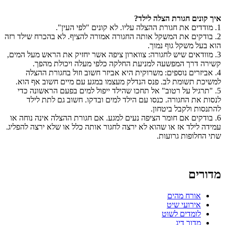
איך קונים חגורת הצלה לילד?
1. מודדים את חגורת ההצלה עליו. לא קונים "לפי העין".
2. בודקים את המשקל אותה החגורה אמורה להציף. לא בהכרח שילד רזה
הוא בעל משקל גוף נמוך.
3. מוודאים שיש לחגורה: צווארון ציפה אשר יחזיק את הראש מעל המים,
קשירה דרך המפשעה למניעת החלקה כלפי מעלה ויכולת מהפך.
4. אביזרים נוספים: משרוקית היא אביזר חשוב וזול בחגורת ההצלה
למשיכת תשומת לב. פנס הנדלק מעצמו במגע עם מיים חשוב אף הוא.
5. "תרגיל על רטוב" אל תחכו שהילד ייפול למים בפעם הראשונה כדי
לנסות את החגורה. כנסו עם הילד למים ובדקו. חשוב גם לתת לילד
להתנסות ולקבל ביטחון.
6. בודקים אם חומר הציפה נעים למגע. אם חגורת ההצלה אינה נוחה או
עמידה לילד אז או שהוא לא ירצה לחגור אותה כלל או שלא ירצה להפליג.
שתי החלופות גרועות.
מדורים
אורח מהים
אירועי שיט
לומדים לשוט
מדור דיג