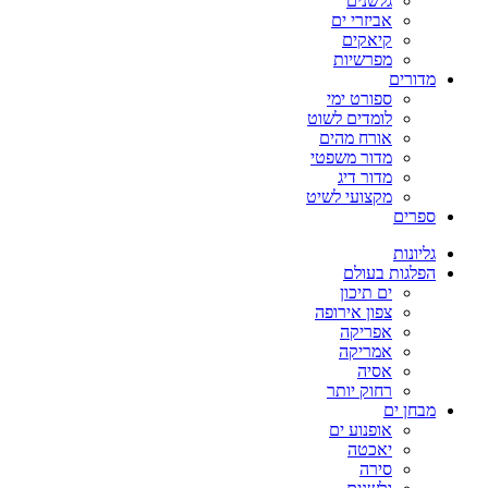
גלשנים
אביזרי ים
קיאקים
מפרשיות
מדורים
ספורט ימי
לומדים לשוט
אורח מהים
מדור משפטי
מדור דיג
מקצועי לשיט
ספרים
גליונות
הפלגות בעולם
ים תיכון
צפון אירופה
אפריקה
אמריקה
אסיה
רחוק יותר
מבחן ים
אופנוע ים
יאכטה
סירה