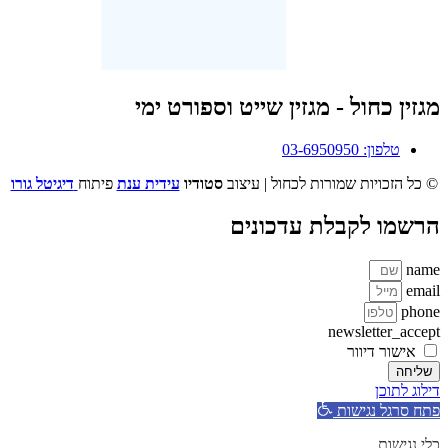
מגזין כחול - מגזין שייט וספורט ימי
טלפון: 03-6950950
© כל הזכויות שמורות לכחול | עיצוב
סטודיו
עידית ענת
פיתוח
דיגיטל גורו
הרשמו לקבלת עדכונים
name
email
phone
newsletter_accept
אישור דיוור
שליחה
דילוג לתוכן
פתח סרגל נגישות
כלי נגישות