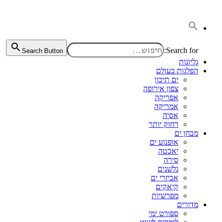
דלג
לתוכן
Search for:
Search Button
גליונות
הפלגות בעולם
ים תיכון
צפון אירופה
אפריקה
אמריקה
אסיה
רחוק יותר
מבחן ים
אופנוע ים
יאכטה
סירה
גלשנים
אביזרי ים
קיאקים
מפרשיות
מדורים
ספורט ימי