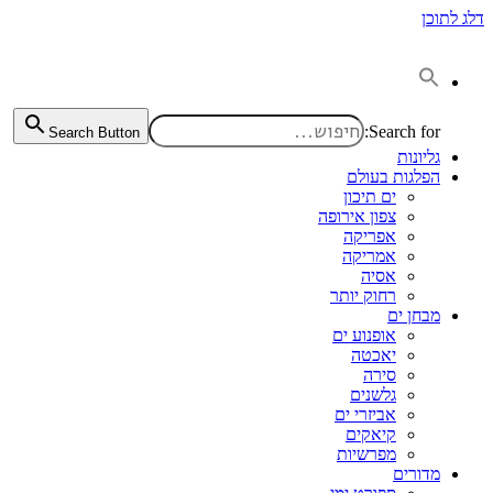
דלג לתוכן
Search for:
Search Button
גליונות
הפלגות בעולם
ים תיכון
צפון אירופה
אפריקה
אמריקה
אסיה
רחוק יותר
מבחן ים
אופנוע ים
יאכטה
סירה
גלשנים
אביזרי ים
קיאקים
מפרשיות
מדורים