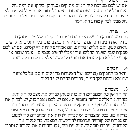
2.
מערכת קירור
אם יש לכם מערכת קירור מים מתוקים (סגורה), בידקו את רמת נוזל
הקירור לפני התנעה. כשהמנוע חם – אסור לפתוח את המיכל על מנת לא
להיכוות. הנוזל צריך להגיע לקו המסומן. הוסף רק אם חסר, אל תוסיפו עוד
נוזל מבלי לבדוק מדוע הוא חסר.
3.
צנרת
גם במערכות קירור של מי ים וגם במערכות קירור של מים מתוקים –
בידקו את הצינורות. הם צריכים להיות במצב טוב, בלי חתכים או קרעים
נראים לעין, ואם תלחצו עליהם, הם אמורים להיות דיי קשים. אם יש לכם
ספקות לגבי הצינור החליפו אותו מבלי לחשוב פעמיים – צינור שבור או
קרוע יכול לא רק להרוס את מנוע כלי השיט אלא גם לגרום לטביעתו.
4.
חבקים
וודאו כי החבקים (בנדים), של הצינורות מחוזקים היטב. על כל צינור
שנמצא מתחת לקו המים, צריכים להיות שני חבקים.
5.
מצברים
הדור הישן של המצברים הוא כזה שניתן לבדוק את מצב כל תא ותא
בעזרת מד אלקטרוליזה (חומציות). אם יש לכם מצבר כזה, יש לבדוק את
כל התאים ולהוסיף מים מזוקקים במידת הצורך. המצברים המודרניים
אינם מחייבים טיפול. מצברים עם ג'ל (מצברים יבשים) אינם מאפשרים
בדיקה כזו. בכל המצברים יש לבדוק ולנקות את המחברים כדי למנוע
הצטברות של קורוזיה הגורמת להיחלשות המצבר. כדי לנקות את
הקורוזיה, ערבבו סודה לשתייה עם מים, נקו בזהירות את הקורוזיה וסככו