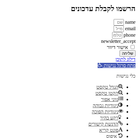
הרשמו לקבלת עדכונים
name
email
phone
newsletter_accept
אישור דיוור
שליחה
דילוג לתוכן
פתח סרגל נגישות
כלי נגישות
הגדל טקסט
הקטן טקסט
גווני אפור
ניגודיות גבוהה
ניגודיות הפוכה
רקע בהיר
הדגשת קישורים
פונט קריא
איפוס