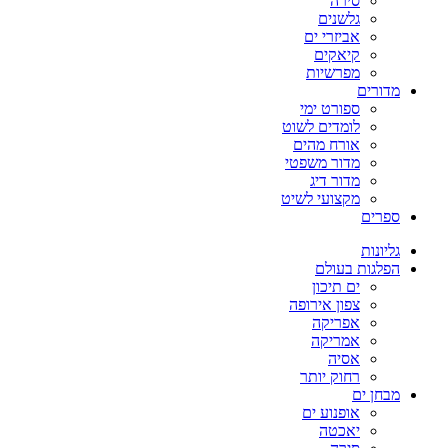
סירה
גלשנים
אביזרי ים
קיאקים
מפרשיות
מדורים
ספורט ימי
לומדים לשוט
אורח מהים
מדור משפטי
מדור דיג
מקצועי לשיט
ספרים
גליונות
הפלגות בעולם
ים תיכון
צפון אירופה
אפריקה
אמריקה
אסיה
רחוק יותר
מבחן ים
אופנוע ים
יאכטה