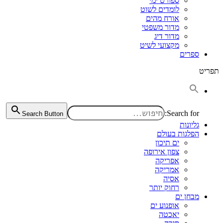
ספורט ימי
לומדים לשוט
אורח מהים
מדור משפטי
מדור דיג
מקצועי לשיט
ספרים
תפריט
Search for:
Search Button
גליונות
הפלגות בעולם
ים תיכון
צפון אירופה
אפריקה
אמריקה
אסיה
רחוק יותר
מבחן ים
אופנוע ים
יאכטה