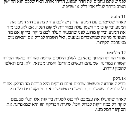
לפני שאתם עוזבים את חדר המנוע, הריחו אותו. האף שלכם הוא החיישן
הטוב ביותר לגילוי אדי דלק או שריפה.
11.
הנעה
לאחר שסיימתם עם המנוע, עדיין יש לכם עוד קצת עבודה: הניעו את
המנוע ובדקו כי מד השמן עולה במהירות למקום הנכון. אם לא, כבו מיד
את המנוע ובידקו מדוע, לפני שהבעיה תעלה לכם ביוקר. בידקו אם מד
הטעינה מראה שמהצברים נטענים, ואל תשכחו לבדוק אם יוצאים מים
ממערכת הקירור.
12.
הילוכים
אחרי החורף הארוך כדאי גם לשלב הילוכים קדימה ואחורה כאשר הסירה
קשורה במרינה. שמעתם רעשים מוזרים! הזמינו מכונאי, ולא, בים תאלצו
להזמין גוררת.
13.
דלק
בדיקה אחרונה ופשוטה שרבים אינם בודקים היא בדיקת מד הדלק. אחרי
כל הבדיקות שעשיתם, תרגישו די מטופשים אם תיתקעו בים בלי דלק.
לאחר שתרגילו את עצמכם להיכנס לשגרת בדיקות אלו תגלו שבעצם
לוקח רק כמה דקות לבדוק הכל. שיגרת הבדיקה הזו היא שמאפיינת את
הסקיפר המקצועי.