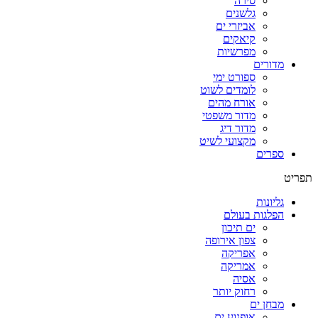
סירה
גלשנים
אביזרי ים
קיאקים
מפרשיות
מדורים
ספורט ימי
לומדים לשוט
אורח מהים
מדור משפטי
מדור דיג
מקצועי לשיט
ספרים
תפריט
גליונות
הפלגות בעולם
ים תיכון
צפון אירופה
אפריקה
אמריקה
אסיה
רחוק יותר
מבחן ים
אופנוע ים