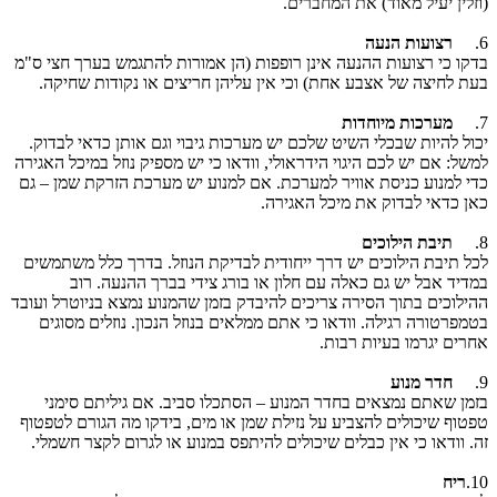
(וזלין יעיל מאוד) את המחברים.
6.
רצועות הנעה
בדקו כי רצועות ההנעה אינן רופפות (הן אמורות להתגמש בערך חצי ס"מ
בעת לחיצה של אצבע אחת) וכי אין עליהן חריצים או נקודות שחיקה.
7.
מערכות מיוחדות
יכול להיות שבכלי השיט שלכם יש מערכות גיבוי וגם אותן כדאי לבדוק.
למשל: אם יש לכם היגוי הידראולי, וודאו כי יש מספיק נוזל במיכל האגירה
כדי למנוע כניסת אוויר למערכת. אם למנוע יש מערכת הזרקת שמן – גם
כאן כדאי לבדוק את מיכל האגירה.
8.
תיבת הילוכים
לכל תיבת הילוכים יש דרך ייחודית לבדיקת הנוזל. בדרך כלל משתמשים
במדיד אבל יש גם כאלה עם חלון או בורג צידי בברך ההנעה. רוב
ההילוכים בתוך הסירה צריכים להיבדק בזמן שהמנוע נמצא בניוטרל ועובד
בטמפרטורה רגילה. וודאו כי אתם ממלאים בנוזל הנכון. נוזלים מסוגים
אחרים יגרמו בעיות רבות.
9.
חדר מנוע
בזמן שאתם נמצאים בחדר המנוע – הסתכלו סביב. אם גיליתם סימני
טפטוף שיכולים להצביע על נזילת שמן או מים, בידקו מה הגורם לטפטוף
זה. וודאו כי אין כבלים שיכולים להיתפס במנוע או לגרום לקצר חשמלי.
10.
ריח