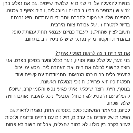
בנויות להפעלה על ידי שניים או שלושה שייטים. גם אם נפליג בהן
12 איש (מספר מירבי) רובם יהיו מובטלים, ויהיה צפוף ביאכטה.
בספינה שלנו יש מקום להרבה יותר ידיים עובדות. היא נבנתה
בדיוק למטרה זו, של עבודת צוות מירבית.
חשוב לציין שהחלטנו לעבוד כמיזם עצמאי תחת עמותת טופז
ובהנחיית דוקטור מייק נפתלי שיש לו ניסיון רב בתחום.
את מי היית רוצה לראות מפליג איתך?
בני נוער, על שלל גווניו וסוגיו, נוער בכלל ונוער בסיכון בפרט. אני
רוצה לחשוף לכולם את הים ואת האהבה לים. מסע ימי יכול
להעניק כלים רבים כמו מנהיגות, התמודדות עם קשיים ועוד.
הפלגה כזו היא פרויקט חינוכי ממעלה ראשונה.
בנוסף, הייתי רוצה שיפליגו איתי פגועי נפש והלומי קרב, שיוכלו
להפליג עם ה"פסיכולוג הכחול הטבעי" ונוכל להעביר אותם חוויה
שלא ישכחו.
לסיום, כמאמר המשפט: כולם בספינה אחת, נשמח לראות גם
הפלגות של יהודים עם ערבים, חילונים עם דתיים וכדומה ולנסות
לעזור לקרב בין כולנו. לא בטוח שנצליח, אבל זה חשוב לא פחות.