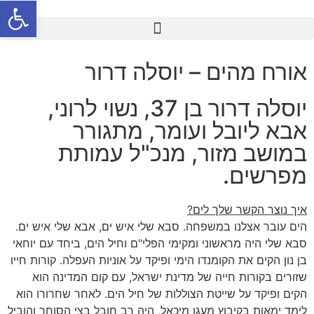
פתח סרגל
אורח מהים – יוסלה דרור
יוסלה דרור בן 37, נשוי לרוני,
אבא ליובל ועומר, מתגורר
במושב מזור, מנכ"ל עמותת
מפרשים.
איך נוצר הקשר שלך לים?
הים עובר אצלנו במשפחה. סבא שלי איש ים, אבא שלי איש ים.
סבא שלי היה מראשוני ומקימי הפלי"ם וחיל הים, ביחד עם יוחאי
בן נון הקים את הקומנדו הימי ופיקד על אוניות העפלה. קורות חייו
שזורים בקורות חייה של מדינת ישראל, עם קום המדינה הוא
הקים ופיקד על שייטת הצוללות של חיל הים. לאחר שחרורו הוא
לימד ימאות בקיבוץ מעגן מיכאל, היה רב חובל בצי הסוחר והוביל