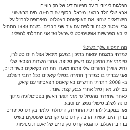
הפלגות לימודיות על ספינות דיג של הקיבוצים.
אבא שלי נולד במעגן מיכאל. בסוף שנות ה-70 היה מראשוני
הישראלים שחצו את האוקיאנוס האטלנטי מאירופה לברזיל על
גבי יאכטה קטנה ודולפת עם עוד שני חברים. בשנת 1989 התחיל
לייבא מפרשיות אופטימיסט לישראל ואז אני התחלתי להפליג.
מה הניסיון שלך בשיט?
למדתי במגמת ימאות בתיכון במעגן מיכאל אצל חיים סטולרו,
סיימתי את התיכון עם רישיון סקיפר. אחרי השרות הצבאי שלי
(חיל אוויר) ההורים שלי פתחו מועדון חתירה בקיאקים בשדות ים,
ואני עבדתי בו כמדריך חתירה בטיולי קיאקים בכל רחבי העולם.
ב- 2008 חתרתי חודשיים באוקיאנוס הפאסיפי עם קיאק,
בצ'ילה. מעין טיול אחרי צבא, קצת שונה.
לאחר שחזרתי מהטיול סיימתי תואר ראשון בפסיכולוגיה מתוך
כוונה לשלב טיפולי נפש, ים וטבע.
ואז, במקביל להדרכת החתירה, התחלתי ללמד בקורס סקיפרים
בדרך הים. עשיתי הרבה קורסים מתקדמים שעוסקים בשיט
ברחבי העולם, לדוגמא קורס סקיפרים של יאכטות מנועיות