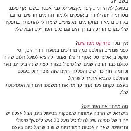
בשבדיה.
בפועל, לא הייתי סקיפר מקצועי על גבי יאכטה בשכר אף פעם.
מטרתי הייתה להרחיב אופקים וללמוד תחומים חדשים. מדובר
בקורסים מאוד מתקדמים ומקצועיים שעזרו לי להתפתח בתפקיד
שלי כמרכז הדרכה בדרך הים וגם כלפי הפרוייקט הבא שלי.
איך נולד
פרוייקט מפרשים
?
לפני שנתיים החלטנו כמה מדריכים במועדון דרך הים, יוסי
סוקולוב, אלעד טל, אסף רייפלד ואנוכי, להוציא לפועל חלום שהיה
לכולנו כבר הרבה שנים, של טיפול בצורה קצת שונה בילדים, נוער
וכדומה, תוך כדי שיט והפלגה. ראינו שזה עובד חזק בעולם
והחלטנו להביא את זה לישראל.
בעצם, לקחנו צעד אחד קדימה את המשפט: הים הוא הפסיכולוג
שלי.
מה מייחד את הפרויקט?
בישראל יש הרבה עמותות שעוסקות בטיפול בים, אבל אצלנו יש
ייחוד של ספינה שיכולה להכיל מעל 20 איש ל"סשן" טיפולי
ותרפויטי. שאר היאכטות המודרניות שיש בישראל כיום בעצם