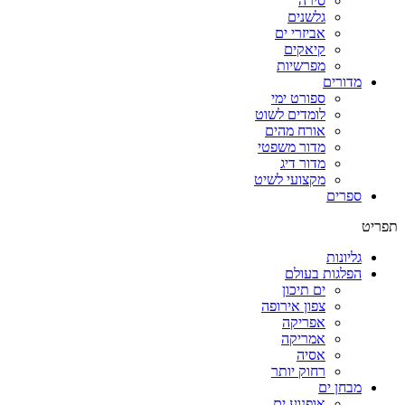
סירה
גלשנים
אביזרי ים
קיאקים
מפרשיות
מדורים
ספורט ימי
לומדים לשוט
אורח מהים
מדור משפטי
מדור דיג
מקצועי לשיט
ספרים
תפריט
גליונות
הפלגות בעולם
ים תיכון
צפון אירופה
אפריקה
אמריקה
אסיה
רחוק יותר
מבחן ים
אופנוע ים