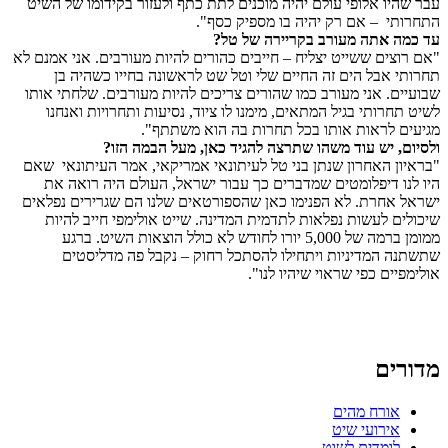
עבר שהיו אלופי עולם יהיה מוכנים לתת כתף ולעזור בקידומו של השיט
התחרותי – אם רק יהיה בו מספיק כסף".
עד כמה אתה מעורב בקריירה של טל?
"אם רוצים ששייט יצליח – חייבים כהורים להיות מעורבים. אני אמנם לא
תחרותי אבל הים זה החיים שלי וטל שט לראשונה בחייו כשהיה בן
שבועיים. אני מעורב כמו שהורים צריכים להיות מעורבים. שלחתי אותו
לשיט תחרותי בגיל המתאים, מימנו לו ציוד, נסיעות ותחרויות ואנחנו
מגיעים לראות אותו בכל תחרות בה הוא משתתף".
ולסיום, יש עוד משהו שתרצה להגיד כאן, מעל הבמה הזו?
"בראיון האחרון שנתן בני טל לעיתונאי אמריקאי, אמר העיתונאי שאם
היו לנו דיפלומטים שמדברים כך עבור ישראל, העולם היה רואה את
ישראל אחרת. לא הפנימו כאן שהספורטאים שלנו הם שגרירים נפלאים
שיכולים לעשות נפלאות לתדמית המדינה. שייט אולימפי חייב להיות
ממומן ברמה של 5,000 יורו לחודש לא כולל הוצאות השיט. ברגע
שתשתנה המדיניות ויתחילו להסתכל רחוק – נקבל פה מדליסטים
אולימפיים כפי שראוי שיהיו לנו".
מדורים
אורח מהים
אירועי שיט
לומדים לשוט