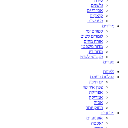
סירה
גלשנים
אביזרי ים
קיאקים
מפרשיות
מדורים
ספורט ימי
לומדים לשוט
אורח מהים
מדור משפטי
מדור דיג
מקצועי לשיט
ספרים
גליונות
הפלגות בעולם
ים תיכון
צפון אירופה
אפריקה
אמריקה
אסיה
רחוק יותר
מבחן ים
אופנוע ים
יאכטה