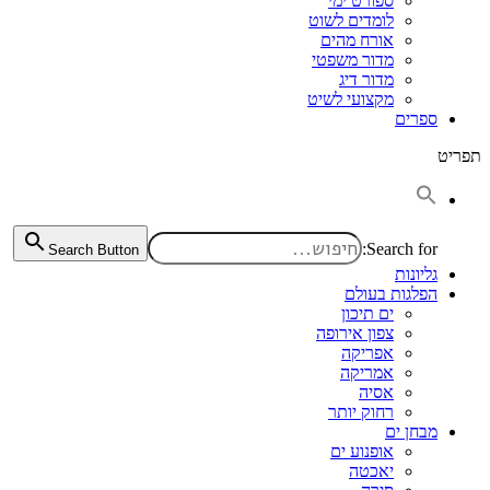
ספורט ימי
לומדים לשוט
אורח מהים
מדור משפטי
מדור דיג
מקצועי לשיט
ספרים
תפריט
Search for:
Search Button
גליונות
הפלגות בעולם
ים תיכון
צפון אירופה
אפריקה
אמריקה
אסיה
רחוק יותר
מבחן ים
אופנוע ים
יאכטה