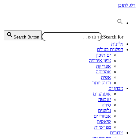
דלג לתוכן
Search for:
Search Button
גליונות
הפלגות בעולם
ים תיכון
צפון אירופה
אפריקה
אמריקה
אסיה
רחוק יותר
מבחן ים
אופנוע ים
יאכטה
סירה
גלשנים
אביזרי ים
קיאקים
מפרשיות
מדורים