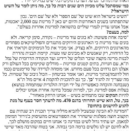
האחרונות מדובר גם על הערכת נזקים לכלי שיט במיליוני יורו".
כמי שמסתכל עלינו מכיוון הים שנים רבות כל כך, מה ניתן לומר על השיט
הישראלי?
"השיט בישראל הוא שיט של 'עם הספר' ולא של 'עם הים'. נכון
שהתפתחנו בשנים האחרונות והיום יש כאן 7 מרינות עם 2,000 יאכטות,
אבל אנחנו עדיין לגמרי שוליים בהשוואה למדינות אחרות בעולם".
למה, בעצם?
"סיבה אחת פשוטה: לא בונים עוד מרינות – נקודה, סימן קריאה. ולא
בונים עוד מרינות כי הארגונים הירוקים מתנגדים והפוליטיקאים מפחדים
מהארגונים הירוקים, ולא בצדק. אני מכיר את כל הנימוקים וקראתי את
כל הדוחות, רק שאנשים לא מבינים שזו טעות. קיימת תכנית נהדרת
לבנות מרינה מקצה שובר הגלים של רידינג ועד הנקודה הדרומית של נמל
ת"א, עם חנויות, בתים קטנים ומרינות – מודלים שקיימים בכל העולם ורק
אצלנו הם נדחים בכל פעם מחדש. אני מומחה לנדידה של סדימנטים (כמו
חול לדוגמה)בתוך מרינות, ואני אומר בביטחון – הכול גיבוב של שטויות. כל
מה שצריך זה להגיד
'כן'
. כך גם לתוכנית להקמת 4 איים מול ת"א
(שנבחנה והוכחה כאפשרית על ידי חברה הולנדית שמתמחה בנושא)
בעלות אפס למדינה. וכך, למרות שמכל בחינה אחרת אנחנו יכולים
להיות
המקום
שבו מתמחים בשיט – אנחנו הרחק מאחור".
בנך, טל, הוא שייט תחרותי בדגם 470. מה לדעתך חסר בענף על מנת
להגיע להישגים בתחום?
"המדינה לא הבינה שבשביל להביא מדליה צריך תכנית רב שנתית עם
תקצוב חוצה מפלגות שישחרר את הספורטאים מהעיסוק ב'גירוד' המימון
למאמן. יש עתיד גדול לשיט במדינה כי אנחנו חיים במקום מושלם לכך,
ולא לחינם יש לנו גולשים ברמה הכי גבוהה. אני בטוח שהרבה מאד שייטי