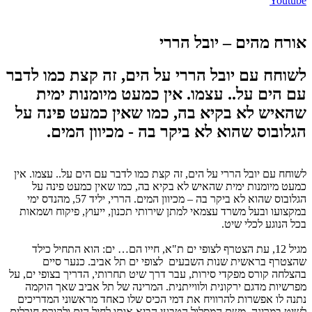
Youtube
אורח מהים – יובל הררי
לשוחח עם יובל הררי על הים, זה קצת כמו לדבר
עם הים על.. עצמו. אין כמעט מיומנות ימית
שהאיש לא בקיא בה, כמו שאין כמעט פינה על
הגלובוס שהוא לא ביקר בה - מכיוון המים.
לשוחח עם יובל הררי על הים, זה קצת כמו לדבר עם הים על.. עצמו. אין
כמעט מיומנות ימית שהאיש לא בקיא בה, כמו שאין כמעט פינה על
הגלובוס שהוא לא ביקר בה – מכיוון המים. הררי, יליד 57, מהנדס ימי
במקצועו ובעל משרד עצמאי למתן שירותי תכנון, ייעוץ, פיקוח ושמאות
בכל הנוגע לכלי שיט.
מגיל 12, עת הצטרף לצופי ים ת"א, חייו הם… ים: הוא התחיל כילד
שהצטרף בראשית שנות השבעים לצופי ים תל אביב. כנער סיים
בהצלחה קורס מפקדי סירות, עבר דרך שיט תחרותי, הדריך בצופי ים, על
מפרשיות מדגם ירקונית ולווייתנית. המרינה של תל אביב שאך הוקמה
נתנה לו אפשרות להרוויח את דמי הכיס שלו כאחד מראשוני המדריכים
לשיט במרינה. משם המסלול הטבעי הביא אותו לחיל הים ולקורס חובלים.