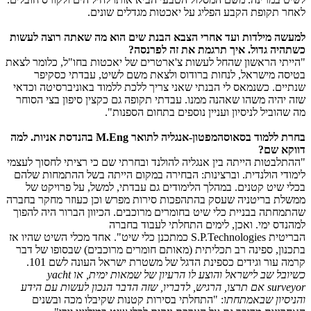
לאחר תקופת הקבע הפליג על יאכטות מגדלים שונים.
למעשה מילדות ועד אחרי הצבא הבנת שים הוא מה שאתה רוצה לעשות
כשתהיה גדול. איך תרגמת את זה לפרנסה?
"הייתי הראשון שהחל לעשות צ'ארטרים של יאכטות בחו"ל, כלומר לצאת
בטיסה מישראל, לנחות ברודוס ולצאת משם לשיט, עבדתי כסקיפר
שנתיים. כשנמאס לי הבנתי שאני צריך ללכת ללמוד באוניברסיטה וכדאי
שזה יהיה משהו שאהנה ממנו. עבדתי תקופה גם כקצין סיפון בצי הסוחר
מה שהוביל לניסיון ועניין נוספים בתחום הספנות".
בחרת ללמוד בסאוסהמפטון-אנגליה לתואר
M.Eng
בהנדסת אניות. למה
דווקא שם?
"ההתלבטות הייתה בין אנגליה להולנד ובחרתי שם כי רציתי לחסוך לעצמי
לימודי הולנדית. וברצינות: הבחירה במקום הייתה בשל ההתמחות שלהם
בכלי שיט קטנים. במהלך הלימודים גם עבדתי, למשל, על פרויקט של
ממשלת בריטניה שעסק בהתהפכות סירות מפרש וכן כעוזר מחקר בחברה
שהתמחתה בבניית כלי שיט בחומרים מרוכבים. הכיוון הברור היה להפוך
למהנדס ימי. ואכן, לימים התחלתי לעבוד בחברה
הבריטית
S.P.Technologies
כמתכנן כלי שיט". אחד מכלי השיט שהיו אז
בתכנון, ספינה רב תכליתית (מאותם חומרים מרוכבים) שבסופו של דבר
קרמה עור וגידים כספינת הדגל של משטרת ישראל העונה לשם 101.
כשיובל שב לישראל והוצע לו הרעיון של שמאות ימית, או
yacht
surveyor
אם תרצו, הרגיש, לדבריו, שזה הדבר הנכון לעשות עם הידע
והניסיון שבאמתחתו
: "התחלתי בסירות קטנות שקיבלו מכה ובשנים