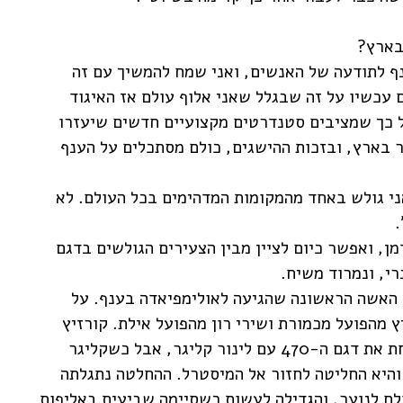
בארץ?
ף לתודעה של האנשים, ואני שמח להמשיך עם זה
עכשיו על זה שבגלל שאני אלוף עולם אז האיגוד
על כך שמציבים סטנדרטים מקצועיים חדשים שיעזרו
ר בארץ, ובזכות ההישגים, כולם מסתכלים על הענף
ני גולש באחד מהמקומות המדהימים בכל העולם. לא
.
ן, ואפשר כיום לציין מבין הצעירים הגולשים בדגם
י, ונמרוד משיח.
 האשה הראשונה שהגיעה לאולימפיאדה בענף. על
 מהפועל מכמורת ושירי רון מהפועל אילת. קורזיץ
(19), אלופת ישראל לבוגרות, ניסתה לשנה אחת את דגם ה-470 עם לינור קליגר, אבל כשקליגר
והיא החליטה לחזור אל המיסטרל. ההחלטה נתגלתה
ם לנוער, והגדילה לעשות כשסיימה שביעית באליפות