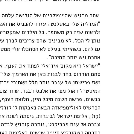
אתה מרגיש שהפופולריות של הגלישה עלתה 
"המדליה שלי באטלנטה עזרה להכניס את הענ
ולראות שזה רק משתפר. כל הילדים שמקטרים 
נותן לי הכל, לא מבינים שהם צריכים לברך 
גם להם. כשהייתי בגילם לא הסתכלו עלי ממט
אחרת ויש יותר תמיכה".
"ישראל היא מקום אידיאלי לפתח את הענף. א
סתם הורדוס בחר לבנות כאן את הארמון שלו"
מאז פרישתו של ענבר נותר חלל מאחורי פרידמ
המיסטרל האולימפי את אלכס חבנר, שחר צובר
בנשים, פרשה השנה מיכל היין, חלוצת הענף,
הכרטיס לאולימפיאדה הבאה נאבקות לי קורזיץ
עברה אל ענת פבריקנט, נותרה קורזיץ לבדה 
כחכמה כשקורזיץ סיימה שישית באליפות העול