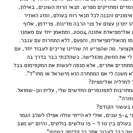
ומדים ומחזיקים מפרש. תנאי הרוח השונים, באילת,
ונים והכנה לכל תנאי רוח בעולם, ומזג האוויר
 יתרון עצום על פני הרבה מדינות. פרידמן, אלוף
העולם, יוצא בימים אלה לעונה חדשה, לקראת אולימפיאדת אתונה 2004, ומתאמן יחד עם מאמנו
ו מהאולימפיאדות, והפעם, ללא התחרות עם ענבר.
קצועי. מה שהפריע זה שהיינו צריכים לעבוד יחד, עם
 לי את החשק מהגלישה. כשהלכתי כבר בדרך בה
למתחרים אחרים, אלא מנסה לעשות את המקסימום בכל
ולא משנה לי אם המתחרה הוא מישראל או מחו"ל".
 למדליה אולימפית?
מחויבות לספונסרים החדשים שלי, עלית וגן-שמואל.
חורה".
 בעשור הקודם?
"הרמה עולה ומתקדמת. עם הרמה שהצגתי לפני 5-4 שנים, אולי לא הייתי עולה אפילו לשלב הגמר
באליפות העולם האחרונה. לפני 7-6 שנים היו בעולם בין 10 ל – 15 גולשים בולטים, והיום יש מצב
קשה כבר לעבור אחר כך קדימה בשיוט".