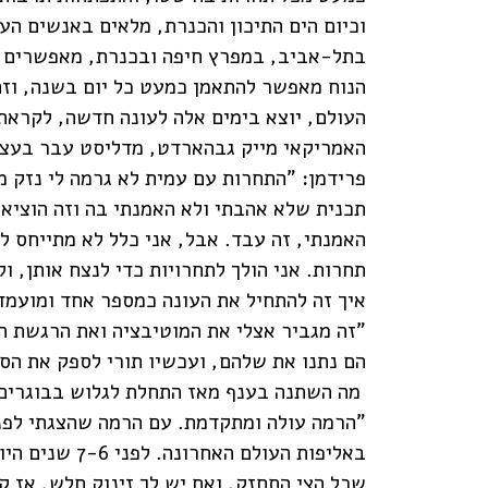
וכיום הים התיכון והכנרת, מלאים באנשים הע
בתל-אביב, במפרץ חיפה ובכנרת, מאפשרים אימ
הנוח מאפשר להתאמן כמעט כל יום בשנה, וזהו
האמריקאי מייק גבהארדט, מדליסט עבר בעצמ
פרידמן: "התחרות עם עמית לא גרמה לי נזק מ
תכנית שלא אהבתי ולא האמנתי בה וזה הוציא
האמנתי, זה עבד. אבל, אני כלל לא מתייחס 
תחרות. אני הולך לתחרויות כדי לנצח אותן, 
איך זה להתחיל את העונה כמספר אחד ומועמד
"זה מגביר אצלי את המוטיבציה ואת הרגשת ה
הם נתנו את שלהם, ועכשיו תורי לספק את הס
מה השתנה בענף מאז התחלת לגלוש בבוגרים
שכל הצי התחזק, ואם יש לך זינוק חלש, אז 