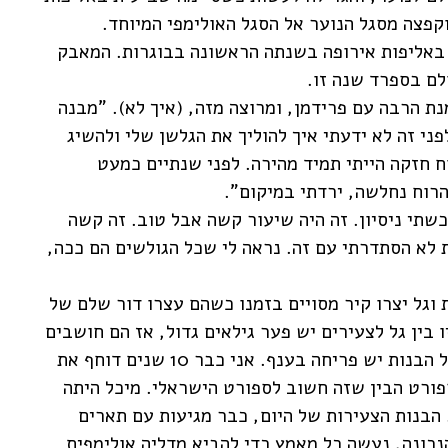
קפצה מסגל הנוער אל הסגל האולימפי המיוחד.
ם חמישי באליפות אירופה בשנתה הראשונה בבוגרות. המאבק
לם בספרד שנה זו.
נת הרבה עם פרידמן, ומרוצה מזה, (איך לא). "מבנה
מה לשל גל, 66 ק"ג, 1.80 מטר, לפני זה לא ידעתי איך להוליך את הגלשן שלי ולהשיג
ח חזקה הייתי תמיד מהירה. לפני שנתיים כמעט
הרוח נחלשה, ירדתי במיקום".
תנסות ב-470: "למדתי המון ב-470 ורכשתי ניסיון. זה היה שיעור קשה אבל טוב. זה קשה
 לא הסתדרתי עם זה. נראה לי שכל הגולשים הם ככה,
ת וגל יצרו קיר מסויים בזמנו כשהם עצרו דור שלם של
בין גל לצעירים יש פער גילאים גדול, אז הם חושבים
שהוא כבר לא יהיה בשטח עוד כמה שנים. אצל הבנות יש פריחה בענף. אני כבר 10 שנים דוחף את
ורט הבין שזה חשוב לספורט הישראלי. מיכל היתה
הבנות הצעירות של היום, כבר מגיעות עם תארים
הנכונה, נעשה כל מאמץ כדי להביא מדליה אולימפית