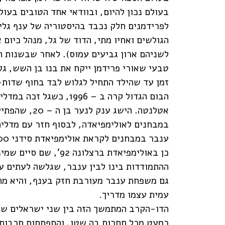
בעולם נכון להיום, ובוודאי אחד הטובים בעול
לפרידמנים חלק נכבד בהיסטוריה של ענף גליש
הגולשים ואחיו מתי, הדוד של גל, מנהל כיום 
טבעי שאורי פרידמן ייקח את בנו בן השש, גל,
זמן עד שהילד התחיל לגלוש לבד בחוף שדות-
הבום הגדול קרה ב – 996
אטלנטה. הישג
במבחנים לאולימפיאדה, לבסוף חזר עם מדליה
כן באולימפיאדת ברצלונ
ההתמודדות בינו לבין ענבר, שגלשה לעתים ע
גם משפחת ענבר מעורבת חזק בענף, והיא מחז
עמית עצמו מדריך.
הדו-הקרב המתמשך הזה בין שני ישראלים שהג
כמעט מכל תחרות בה שטו, והתפתחות תרבות 