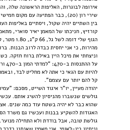
אירופה לבוגרות, האליפות הראשונה שלה, והו
שירי רון (20), כבר הפתיעה עם מקו
בין השתיים יהיה שקול, ויסתיים באליפות העו
קורזיץ, חניכתו של המאמן יאיר סוארי, מתאמ
הגוף שלי דו
מהירות, כי אני יחסית כבדה לרוב הבנות. ברו
וניצחתי את מיכל היין באילת ברוח חזקה. כש
על הה
להיות עם הגאי כי אתה לא מחליט לבד, ובאמת
קל להם יותר עם עצמם".
יהודה מעיין, יו"ר איגוד השייט, מסכם: "עמי
גולשים שנשברו מהניסיון להשיג אותם. עכשיו 
האגודות להשקיע בבנות ועכשיו גם משרד הספ
גולשת טובה, אבל בודדת ולא התחילה מנוער. 
וניסיון בין-לאומי. אני מאמין שאנחנו בדרך 