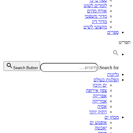
ספורט ימי
לומדים לשוט
אורח מהים
מדור משפטי
מדור דיג
מקצועי לשיט
ספרים
תפריט
Search for:
Search Button
גליונות
הפלגות בעולם
ים תיכון
צפון אירופה
אפריקה
אמריקה
אסיה
רחוק יותר
מבחן ים
אופנוע ים
יאכטה