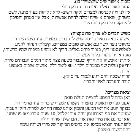
בזכות אישור שיט שהצטיידו בו).
הגענו לאזור גאליב ואורגדה והדלק גבולי.
אין לנו ויזה לכניסה למצרים (לקח חשוב- לדאוג לויזות בעוד מועד, לשם
ביטחון), שארם א שייח יכולה להיות אפשרות, אבל אין בטחון והסיכון
להיתקע בלי דלק גדול מידי.
כשיש חברים לא צריך פרוטקציה?
הישועה באה מאיזי סוויסה שיש לו חברים במצרים עוד מימי המד רד.
בתיווכו נוצר קשר עם אנשים טובים במצרים. קיבלתי הנחיה להגיע
לאלפינסטון ריף, באזור פורט גאליב. הריף לא מופיע במפות שהיו ברשותי,
מזג האוויר סוער ובלתי אפשרי.
איתרנו איכשהו את הריף וכעבור כשעה צצה מתוך הגלים הגבוהים סירת
זודיאק ועליה שני מבוגרים וילד ו- 80 ליטר דלק. אנשים טובים באמצע
הדרך.
הרוח שככה והים רגוע לגמרי עד סואץ.
תודה והערכה לאיזי וחבריו.
יציאת מצרים?
כאן מתחיל המסע לחציית תעלת סואץ.
הגענו לפורט תאופיק בחצות, נקשרנו למצוף שזכרתי עוד מהמד רד.
בבוקר הגיע אחראי המעגן והזמין אותנו למזח החדש. למרות הזקן העבות
שעיטר את פני באותו זמן זיהה אותי קלקל, 10 שנים עברו מאז פגישתנו.
הוא זכר גם את מירי ואת אור, הבן שלנו שהיה חולה.
להפתעתי הוציא מכיסו את כרטיס הביקור של מירי ושוחח עימה
בהתרגשות בטלפון.