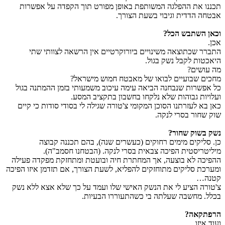
תכננו את ההפלגה המשותפת באופן מפורט תוך הקפדה על אפשרות
אבטחה הדדית וגיבוי בשעת הצורך.
וכאן השתבש הכל?
אכן.
התברר שכתוצאה משינויים ביורוקרטיים אין הרשאה לצוותי שתי
היאכטות לקבל נשק בגול.
מה עושים?
מחכים שבועיים לבואו של מאבטח חמוש מישראל?
כל אפשרות שנבחנה הביאה עימה עיכוב משמעותי בזמן ההמתנה בגול
ועלויות גבוהות שלא נלקחו בחשבון בתקציב המסע.
כאן בא לעזרתנו הסוכן המקומי צ'טורה שגילה לי בסודי סודות כי קיים
שוק שחור בסרי לנקה.
נשק בשוק שחור?
כן. סליקים מימים רחוקים (כעשרים שנה), בהם תכננה קבוצה
מיליטריסטית הפיכה צבאית בסרי לנקה. (הבטחנו חסמב"ה).
ההפיכה לא בוצעה, אך המחתרת חיה ובועטת ומתחזקת מפקדה פעילה
ומערכת סליקים מתוחזקים להפליא, לשעת הצורך, אם תזדמן איזו הפיכה
קטנה…
צ'טורה הציע לי את הנשק האישי שלו ועמד על כך שלא אצא ללא נשק
בכלל. מחשבה שעלתה בי כשהתעוררו הבעיות.
הרפתקאה?
ועוד איזו.