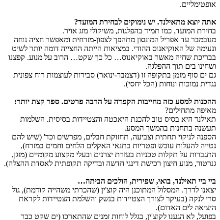
אופטימליים.
אתה יוצא מתאילנד. יש נימוקים לבחירת המועד?
בחירת המועד, כמו תמיד בהפלגות, משיקולי מזג אויר.
מנובמבר עד אפריל המונסון מתהפך לצפון-מזרחית ומאפשר חציה נוחה
ונעימה של האוקיאנוס ההודי. במציאות הייתה החצייה דומה יותר לשיט
בבריכת שחיה מאשר באוקיאנוס… כל כך שקט… הרוב על מנוע. קפצנו
ושחינו בים תוך ההפלגה.
גם ים סוף מזמן בתקופה זו (דצמבר-ינואר) סבירות לעוצמות רוח צפונית
נגדית נמוכות ונוחות (הכל יחסי).
ההכנות למסע כזה מחייבות הקפדה על הרבה פרטים. ספר קצת יותר:
מאיפה מתחילים?
תאילנד היא בסיס טוב להכנת היאכטה והצטיידות בסיסית. השלמות
תעשנה בתחנות בהמשך המסע.
הספנה לניקוי תחתית וצביעה, תחזוקת חבלים, מפרשים וכד' (שיש להם
נטייה להעלות עובש ופטריות בתנאי האקלים הלחים וחמים במזרח),
התגברות על תקלות טכניות בעזרת יצרנים ובעלי מקצוע מקומיים (מזגן,
גנרטור, מנוע חיצון רכישת דינגי חדשה ובדיקה תקופתית לאסדת ההצלה).
ביי ביי תאילנד, בואי, שפירית, הולכים הביתה…
יצאנו לדרך. המסלול המתוכנן היה קוצ'ין (שהכרתי משהייה קודמת), גול
סרי לנקה (בעיקר לצורך הצטיידות בנשק והשלמת הצטיידות לקראת
היציאה לים האדום).
בפועל, לא הגענו לקוצ'ין, בגלל לוחות זמנים שהתארכו (ים שקט כבר