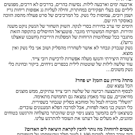
ארבעה ימים וארבעה לילות. נסיעות בהרים, בדרכים לא דרכים, מפגשים
ליליים עם בעלי תפקידים במחתרת, זחילה לעליות גג אפופות ריחות גריז
ושמן רובים, עמוסות כלי נשק. כל המרכיבים של סרט פעולה מהסוג הזוכה
באוסקר היו שם.
הימים ימי ערב בחירות בסרי לנקה. השוק השחור של הנשק נוקט משנה
זהירות. הפיקוח המשטרתי מוגבר. פוטנציאל החיסולים בתקופה הזאת
מתגבר ככל שמלהטות הרוחות של המפלגות היריבות (חשבנו שאצלנו
גרוע?).
נשק שנבדק ונבחר לא אושר לשחררו מהסליק ושוב אני בלי נשק ואין
מוצא.
צ'טורה היצירתי והנועז מעלה אפשרות לרכישת רובי צייד.
עוד שלשה לילות של שוטטות לילית בכפרים נידחים, ביקור ובחינת כלי
נשק משונים…
מתח? מירוץ עם הזמן? יש פחד?
הכל נמצא שם.
לבסוף התבצעה רכישה של שלשה רובי צייד עתיקים, ממש מוצגים
מוזיאוניים, עם עוד מאמץ נמצאה גם תחמושת מתאימה.
"השלל" מוברח לנמל גול ומוחבא בסליק שנבחר בשפירית.
כלי הנשק בני מאה לפחות, אבל למרבה הפלא המנגנונים עובדים.
כשיצאנו לים בהמשך בוצע ניסוי קנים שהוכתר בהצלחה והרגשנו בטוחים
ומוגנים, לא מעלים על דעתנו את העומד להתרגש עלינו.
נושמים לרווחה? מה נותר להכין לקראת היציאה לים האדום?
היה צורך בדלק. למרות 1,100 ליטר סולר שהעמסתי על השפירית