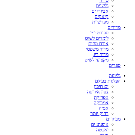
סירה
גלשנים
אביזרי ים
קיאקים
מפרשיות
מדורים
ספורט ימי
לומדים לשוט
אורח מהים
מדור משפטי
מדור דיג
מקצועי לשיט
ספרים
גליונות
הפלגות בעולם
ים תיכון
צפון אירופה
אפריקה
אמריקה
אסיה
רחוק יותר
מבחן ים
אופנוע ים
יאכטה