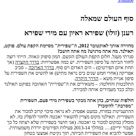
Youtube
סוף העולם שמאלה
רענן (זולו) שפירא ראיון עם מירי שפירא
מחזירה אותך לאוקטובר 2012, ה"שפירית" מסיימת הקפת עולם. פוקט,
תאילנד. מה אתה מרגיש? מה אתה חושב?
סגרתי מעגל. חלום הקפת העולם הוגשם. המון סיפוק וגאווה. הייתי רוצה
לחזור הביתה על סיפון השפירית. יש כמה אפשרויות:
בדרך הקצרה
(אך
תחת איום הפירטים) – הים האדום וים סוף,
בדרך הארוכה
– סביב
אפריקה (אחרי חמש שנים בים נראה מתיש) או להשיט את השפירית על
סיפון אניית משא –
הדרך היקרה
.
התלבטות והחלטה: – משאירים את ה"שפירית" האהובה בפוקט תאילנד
ובלב כבד מעמידים אותה למכירה.
חולפות שנתיים, בהן אתה מבקר בשפירית מידי פעם, השפירית
"מסרבת" להימכר?
ההתעניינות במזרח, כמעט אפסית. לא נראה סיכוי קרוב למכור את
השפירית. תאילנד מקום מצויין להשאיר יאכטה ולחזור להפליג בה. לא
מומלץ כמקום למכור בו יאכטה. (אני חושד בשפירית שלא רצתה כל כך
לעבור ידיים)…. במהלך 2013-14 פעילות הפירטים יורדת משמעותית.
אפשר להביא את השפירית הביתה, תוך נקיטת אמצעי בטחון