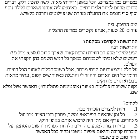
במצרים כמו במצרים. הכל באופן ידידותי מאוד. קשה להשיג דלק, דברים
נדחים מהיום למחר ולמוחרתיים. באיסמעיליה אנחנו נשארים ללילה נוסף
וסוף סוף חוצים את התעלה בעזרת שני פיילוטים והרבה בקשיש.
הים התיכון. בית
עוד כ- 20 שעות, אנחנו נקשרים במרינה הרצליה.
התרגשות? לקחים? מסקנות?
התרגשות רבה.
הגיע לסיומו מסע רב חוויות והרפתקאות שארך קרוב ל5,500 מייל (!!)
ריגושים שלא זכיתי לשכמותם במשך כל חמש השנים בהן הקפתי את
העולם.
על חלק מהמאורעות הייתי מוותר, אבל כשמסתכלים לאחור הכל חוויות.
דרומו של הים האדום היה זר לי והתגלה כאיזור שיט קסום, עתיר מראות
טבע ואתרים מרתקים.
נקווה שיציבות פוליטית באיזור (אופטימיות פתולוגית?) תאפשר טיול נפלא
שם.
לקחים?
1. ויזות למצרים הזכרתי כבר.
2. כל זמן שהאיום הפיראטי נמשך, פתרון רובי הצייד טוב וזול
מאחרים. עדיף אם ניתן היה לרכוש אותם באופן חוקי.
3. בחירת צוות למסע כזה חייבת להיות קפדנית וחשוב להסתמך על
היכרות קרובה ותיאום ציפיות מיטבי ובהיר ככל האפשר.
היה טוב, טוב שנגמר