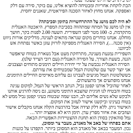
לנו ביתו ובישרה לנו שעומר נפטר.
הבת לוקחת אחריות ומבטיחה להוציא אלינו, עם בוקר, סירה עם דלק
ואספקה. אנחנו מחוץ לאיזור הסכנה הפיראטית, שאננים יחסית.
לא היה לכם מושג על ההתרחשויות בתימן וסביבתה?
אין לנו מושג על המתח שמתהווה בסביבת המפרץ. היאכטה האנגלית
מתקדמת, כ- 100 מטר לפני השפירית. השעה 2.00 לפנות בקר, חושך
מוחלט. אנחנו בוחרים מקום שנראה מתאים לעגינה, מדליקים אורות ניווט
(אין סכנה…), הסירה האנגלית מספיקה לזרוק עוגן כאשר נפתחת אש
לכיווננו.
השפירית נמנעת מעגינה, מתרחקת מעט אבל נשארת בטווח שיאפשר
הגנה, בשעת הצורך, על הסירה האנגלית (עם רובי הצייד שלנו).
הסירה האנגלית נכבשת על ידי יחידת חיילים תימנים מתוחים ועצבנים.
אני יוצר קשר עם שלטונות הנמל שמבטיחים את עזרתם.
כששלטונות הנמל מגיעים לעברנו גם עליהם מאיימים החיילים התימנים.
אנחנו מופתעים אך מתעשתים.
לאחר שהוביל אותנו קפטן נביל, הנתב הראשי של הנמל, למקום עגינה
בטוח והבטיח לנו חגיגית שהצבא התימני משוגע, גם ניסה להרגיע אותנו
ולבקש שלא נשים אליהם לב, הבנו שמה שבטוח בעיני קפטן נביל ממש לא
בטוח בעינינו וביקשנו אישור לעזוב את המקום.
האישור ניתן. ללא דלק וצידה אבל בהרגשת הקלה אנחנו מקבלים אישור
ועוזבים את איזור מפרץ עדן. תימן היא לא אופציה יותר…
נמל סוהאקין בסודן הוא תחנת ההצטיידות האפשרית הבאה.
אתם בפתחו של באב אל מאנדב, מעבר צר ומסוכן,
נכון. המעבר בבאב אל מאנדב הוא המסוכן ביותר. הקפדנו על כוננות