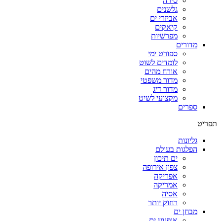
סירה
גלשנים
אביזרי ים
קיאקים
מפרשיות
מדורים
ספורט ימי
לומדים לשוט
אורח מהים
מדור משפטי
מדור דיג
מקצועי לשיט
ספרים
תפריט
גליונות
הפלגות בעולם
ים תיכון
צפון אירופה
אפריקה
אמריקה
אסיה
רחוק יותר
מבחן ים
אופנוע ים