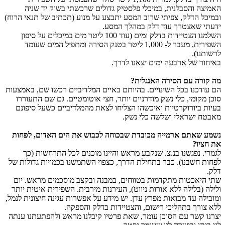
האמיצה והסבלנית, במיכלי פלסטיק גדולים שרכשתי בשוק יד שניה
ובמיכל הדלק, צפיתי שרוב המסע יתבצע על מנוע (תכתיב של תנאי הרוח)
ידעתי שאצטרך עוד דלק במהלך המסע.
השלמנו הצטיידות בדלק ומים (עוד 100 ליטר מים במיכלים על סיפון
השפירית, מעבר ל- 1,000 ליטר בטנק הסירה ומתפיל המים שעומד
לרשותנו).
באיחור של ארבעה ימים יצאנו לדרך.
מה קורה עם הסירה האנגלית?
הם עודכנו בכל השינויים. בהיותם באיים המלדיביים רכשו שם, באמצעות
סוכן מקומי, כלי נשק מודרניים יותר, חצי אוטומטיים. גם שם התעוררו
בעיות ביורוקרטיות ואיכשהו הצליחו לצאת מהמלדיביים כשעל סיפונם
מאבטח ישראלי ושלשה כלי נשק.
נשמע שאתם ארמייה מכובדת שבכוחה לכבוש את הים האדום, לפחות
את חציו?
לגמרי. נפגשנו בנ.צ. שנקבע מראש והיינו מוכנים לכל התרחשות (כך
לפחות חשבנו). כבר בתחילת הדרך, כצפוי השתמשנו בכמויות גדולות של
דלק.
שתי היאכטות מתקדמות בטווחים, במבנה ובקצב מוסכמים מראש. יום
ולילה (בלילה ללא אורות ניווט), העירנות מירבית. השפירית איטית יותר
ומובילה עד מבואות מפרץ עדן. יש מידע על אפשרות עגינה חיצונית לנמל,
ללא צורך בתהליכי רישום, והצטיידות בדלק והספקה.
יצרנו קשר עם הסוכן עומר, שאת פרטיו קיבלנו מראש ולהפתעתנו ענתה