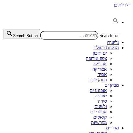
דלג לתוכן
Search for:
Search Button
גליונות
הפלגות בעולם
ים תיכון
צפון אירופה
אפריקה
אמריקה
אסיה
רחוק יותר
מבחן ים
אופנוע ים
יאכטה
סירה
גלשנים
אביזרי ים
קיאקים
מפרשיות
מדורים