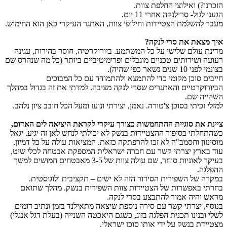
הזכרנו?) ואילוצי החלפת צוות.
הגענו לגול- סרילנקה אחרי 11 יום.
מעבר להשלמת הצטיידות וחילופי צוות, האתגר העיקרי כאן הוא החימוש.
איך מצאת את סרי לנקה?
מדינת עולם שלישי על כל המשתמע. ביורוקרטיה, חוסר בהירות, עגינה
רעועה ושירותים טכניים מוגבלים ופרימיטיביים ביותר (כל מה שנהרס שם
בצונמי לפני 10 שנים נשאר כפי שהיה).
חייבים סוכן מקומי כדי להתמצא ולהתמודד עם כל המבוכים
הביורוקרטיים והאתגרים שסרי לנקה מציבה. למדתי את זה בגדול במהלך
השהייה שם.
למזלי זכיתי בסוכן צ'טורה. נאמן, יצירתי ונועז ומעל הכל חובב ציון נלהב.
ציינת את סוגיית ההתחמשות כצורך עיקרי לקראת היציאה לים האדום,
כשהתחלתי בסיפור ההצטיידות בנשק לא יכולתי לנחש לאן זה יגיע. יגאל
מוסינזון וחסמב"ה לא זכו להרפתקה כזאת. המציאות עולה על כל דמיון.
עוד בארץ יצרתי קשר עם חברה ישראלית המספקת אבטחה לכלי שיט,
בעיקר לאוניות סוחר, שם עולה צוות של 3-5 מאבטחים חמושים למשך
ההפלגה.
במקרה של השפירית הסידור הזה לא ישים – תקציבית ולוגיסטית.
בחרתי באפשרות של הצטיידות צוות השפירית בנשק. מהלך שתואם
מראש והיה אמור להתבצע בסרי לנקה.
בנוסף, יצרתי קשר עם סירה נוספת שיצאה מתאילנד בזמן ונתיב דומים
לשלי ובנינו תכנית הפלגה בזוג, כשגם היאכטה השנייה (בעלת דגל אנגלי)
מצטיידת בנשק על ידי אותו סוכן ישראלי.