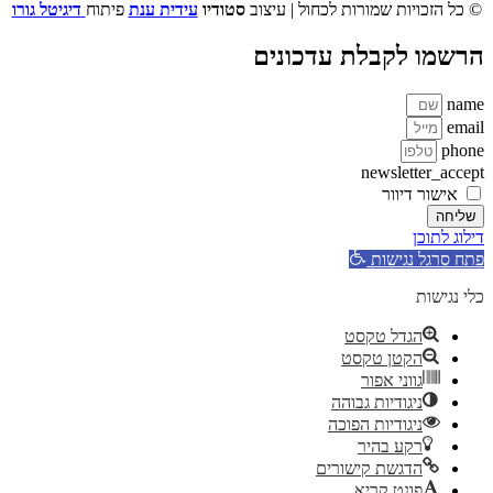
© כל הזכויות שמורות לכחול | עיצוב
סטודיו
עידית ענת
פיתוח
דיגיטל גורו
הרשמו לקבלת עדכונים
name
email
phone
newsletter_accept
אישור דיוור
שליחה
דילוג לתוכן
פתח סרגל נגישות
כלי נגישות
הגדל טקסט
הקטן טקסט
גווני אפור
ניגודיות גבוהה
ניגודיות הפוכה
רקע בהיר
הדגשת קישורים
פונט קריא