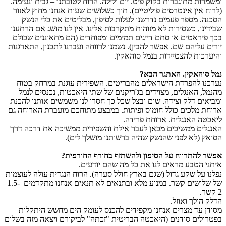
ומשמרות מתוגברות בקוק פיט. יום ולילה. הרוח לטובתנו – גבית ונעימה.
(לרוח אין אינטרסים פוליטיים). תוך כשלושים שעות אנחנו מחוץ לאזור
הסכנה. מספר פעמים נדרשנו לעלות לסיפון, מבליטים את כלי הנשק
שבידינו, כשסירות לא מזוהות מתקרבות אלינו. אין לנו מושג אם הרתענו
בכך פיראטים או סתם דייגים תמימים ומפוחדים (הם מתאוננים שכולם
יורים עליהם שם. אפשר להבין). נשמנו לרווחה ועברנו לתכנון, התארגנות
והיערכות להצטיידות בנמל סוהאקין.
נמל סוהאקין. האתגר הבא?
נערכנו להפרדת הישראלים מהבריטים. השפירית עוגנת במרחק בטוח
מהנמל, האנגלים, מצוידים בג'ריקנים של שתי היאכטות, נכנסים לנמל
ומביאים דלק וצידה. שום ובצל שכל כך חסרו לנו משמשים אותנו להכנת
ארוחת מלכים כולל חומוס ופיתות. במבצע מתוחכם מועברת הארוחה גם
ליאכטה האנגלית. ארוחת פרידה.
האנגלים ממשיכים מכאן לעבר אילת והשפירית ממשיכה את דרכה דרך
הסואץ (לא לפני שהנשק שהיה ברשותנו מושלך לים).
אפשר להתרווח על הסיפון ולהשתזף בחורף החורפית?
איתני הטבע מראים לנו את כל מה שהם יודעים.
נפלנו על שקע גדול (שגם בארץ חולל סערה). הרוח הנגדית עולה לעוצמות
של שלושים קשר. במנוע מלא ובתנאים לא תנאים אנחנו מתקדמים 1.5-
2 קשר.
הדלק הולך ואוזל.
מסודן עד מצרים אנחנו מקפידים להכנס לעומק הים מחשש היתקלות
בפטרולים סודנים (היאכטה הבריטית "זכתה" לביקורם ויצאה מזה בשלום