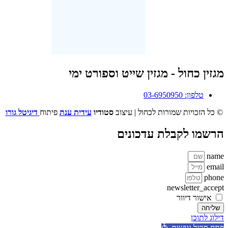
מגזין כחול - מגזין שייט וספורט ימי
טלפון: 03-6950950
© כל הזכויות שמורות לכחול | עיצוב
סטודיו
עידית ענת
פיתוח
דיגיטל גורו
הרשמו לקבלת עדכונים
name
email
phone
newsletter_accept
אישור דיוור
שליחה
דילוג לתוכן
פתח סרגל נגישות