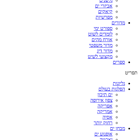
גלשנים
אביזרי ים
קיאקים
מפרשיות
מדורים
ספורט ימי
לומדים לשוט
אורח מהים
מדור משפטי
מדור דיג
מקצועי לשיט
ספרים
תפריט
גליונות
הפלגות בעולם
ים תיכון
צפון אירופה
אפריקה
אמריקה
אסיה
רחוק יותר
מבחן ים
אופנוע ים
יאכטה