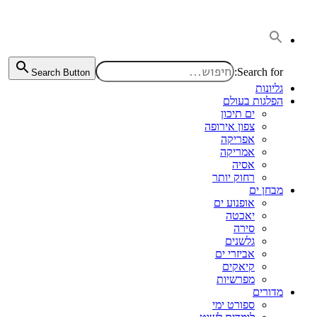
דלג
לתוכן
Search for:
Search Button
גליונות
הפלגות בעולם
ים תיכון
צפון אירופה
אפריקה
אמריקה
אסיה
רחוק יותר
מבחן ים
אופנוע ים
יאכטה
סירה
גלשנים
אביזרי ים
קיאקים
מפרשיות
מדורים
ספורט ימי