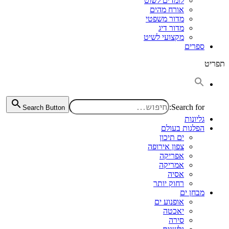
לומדים לשוט
אורח מהים
מדור משפטי
מדור דיג
מקצועי לשיט
ספרים
תפריט
Search for:
Search Button
גליונות
הפלגות בעולם
ים תיכון
צפון אירופה
אפריקה
אמריקה
אסיה
רחוק יותר
מבחן ים
אופנוע ים
יאכטה
סירה