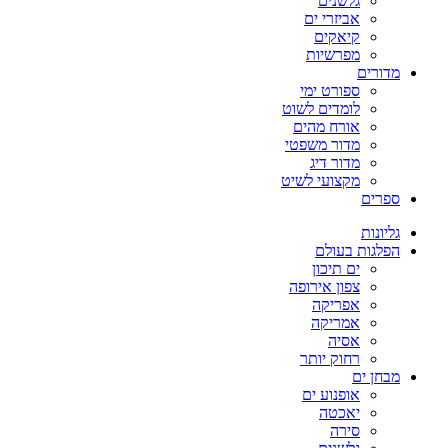
גלשנים
אביזרי ים
קיאקים
מפרשיות
מדורים
ספורט ימי
לומדים לשוט
אורח מהים
מדור משפטי
מדור דיג
מקצועי לשיט
ספרים
גליונות
הפלגות בעולם
ים תיכון
צפון אירופה
אפריקה
אמריקה
אסיה
רחוק יותר
מבחן ים
אופנוע ים
יאכטה
סירה